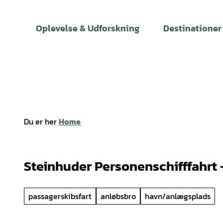
T
i
Oplevelse & Udforskning
Destinationer
l
i
n
d
h
o
l
Du er her
Home
d
Steinhuder Personenschifffahrt 
passagerskibsfart
anløbsbro
havn/anlægsplads