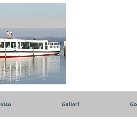
velse
Galleri
Go