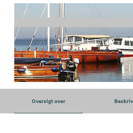
© Christine Kölling - SMT |
CC-BY-SA
Oversigt over
Beskri