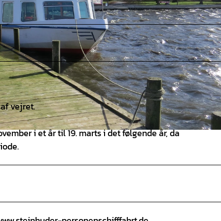
f vejret.
vember i et år til 19. marts i det følgende år, da
iode.
www.steinhuder-personenschifffahrt.de