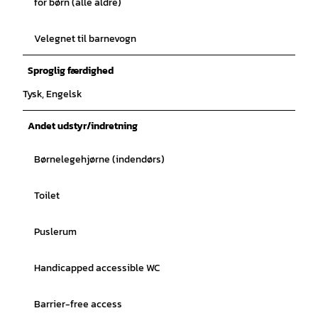
for børn (alle aldre)
Velegnet til barnevogn
Sproglig færdighed
Tysk, Engelsk
Andet udstyr/indretning
Børnelegehjørne (indendørs)
Toilet
Puslerum
Handicapped accessible WC
Barrier-free access