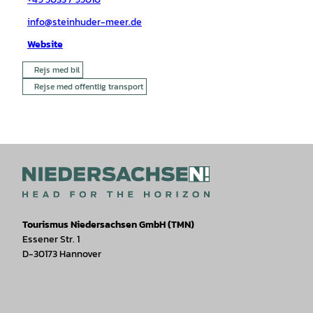
info@steinhuder-meer.de
Website
Rejs med bil
Rejse med offentlig transport
Tourismus Niedersachsen GmbH (TMN)
Essener Str. 1
D-30173 Hannover