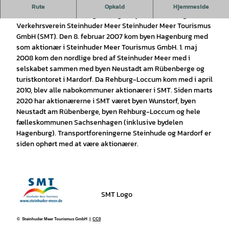
Steinhuder Meer Tourismus GmbH
.
Rute
Opkald
Hjemmeside
Den 16. december 2004 grundlagde byen Wunstorf og
Verkehrsverein Steinhuder Meer Steinhuder Meer Tourismus
GmbH (SMT). Den 8. februar 2007 kom byen Hagenburg med
som aktionær i Steinhuder Meer Tourismus GmbH. 1. maj
2008 kom den nordlige bred af Steinhuder Meer med i
selskabet sammen med byen Neustadt am Rübenberge og
turistkontoret i Mardorf. Da Rehburg-Loccum kom med i april
2010, blev alle nabokommuner aktionærer i SMT. Siden marts
2020 har aktionærerne i SMT været byen Wunstorf, byen
Neustadt am Rübenberge, byen Rehburg-Loccum og hele
fælleskommunen Sachsenhagen (inklusive bydelen
Hagenburg). Transportforeningerne Steinhude og Mardorf er
siden ophørt med at være aktionærer.
SMT Logo
© Steinhuder Meer Tourismus GmbH |
CC0