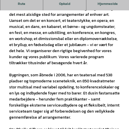
Stadthalle - Gifhorns eventlokation
.
Rute
Opkald
Hjemmeside
Stadthalle er Gifhorns største kulturarrangør og samtidig
det mest alsidige sted for arrangementer af enhver art.
Uanset om det er en koncert, et teaterstykke, en opera, en
musical, en dans, en kabaret, et børne- og ungdomsteater,
en fest, en messe, en udstilling, en konference, en kongres,
en workshop, et dimissionsbal eller en diplomoverrækkelse,
et bryllup, en fødselsdag eller et jubilæum - vi er vært for
det hele. Vi organiserer den rigtige begivenhed for vores
kunder og vores publikum. Vores varierede program
tiltrækker titusinder af besøgende hvert år.
Bygningen, som åbnede i 2006, har en teatersal med 538
pladser og topmoderne sceneteknik, en 850 kvadratmeter
stor multisal med variabel opdeling, to konferencelokaler og
en lys og indbydende foyer med to barer. Et dusin fastansatte
medarbejdere - herunder fem praktikanter - samt
forskellige eksterne serviceudbydere og et fleksibelt, internt
serviceteam tager sig af forberedelsen og den vellykkede
gennemførelse af arrangementer.