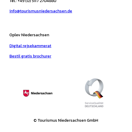
Tel.: +49 (0) 511 / 2704880
a
k
p
s
info@tourismusniedersachsen.de
m
t
Oplev Niedersachsen
Digital rejsekammerat
Bestil gratis brochurer
© Tourismus Niedersachsen GmbH