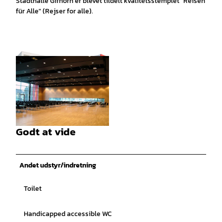
Stadthalle Gifhorn er blevet tildelt kvalitetsstemplet "Reisen
für Alle" (Rejser for alle).
©
CC-BY
Godt at vide
©
CC-BY
Andet udstyr/indretning
Toilet
Handicapped accessible WC