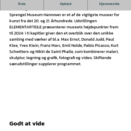
Sprengel Museum er et af de vigtigste museer for kunst fra
Rute
Opkald
Hjemmeside
det 20. og 21. århundrede.
Sprengel Museum Hannover er et af de vigtigste museer for
kunst fra det 20. og 21. århundrede. Udstillingen
ELEMENTARTEILE præsenterer museets højdepunkter frem
til 2024: i ti kapitler giver den et overblik over den unikke
samling med værker af bl.a. Max Ernst, Donald Judd, Paul
Klee, Yves Klein, Franz Marc, Emil Nolde, Pablo Picasso, Kurt
Schwitters og Nikki de Saint Phalle, som kombinerer maleri,
skulptur, tegning og grafik, fotografi og video. Skiftende
særudstillinger supplerer programmet.
Godt at vide