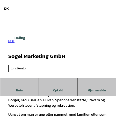
d Niedersachsen
T
i
DK
Søg
Menu
l
i
n
d
h
Deling
o
PDF
l
d
Sögel Marketing GmbH
turistkontor
Sögel - Hümmlings turisthjerte
.
Rute
Opkald
Hjemmeside
Den fælles kommune Sögel med medlemskommunerne
Börger, Groß Berßen, Hüven, Spahnharrenstätte, Stavern og
Werpeloh lover afslapning og rekreation.
Uanset om man er ung eller gammel, med familien eller som