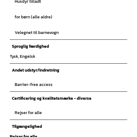
Husdyr tilladt
for børn (alle aldre)
Velegnet til barnevogn
Sproglig færdighed
Tysk, Engelsk
Andet udstyr/indretning
Barrier-free access
Certificering og kvalitetsmærke - diverse
Rejser for alle
Tilgængelighed
Rejser for alle