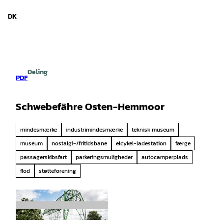
iedersachsen
T
i
DK
Søg
Menu
l
i
n
d
h
Deling
o
PDF
l
d
Schwebefähre Osten-Hemmoor
mindesmærke
industrimindesmærke
teknisk museum
museum
nostalgi-/fritidsbane
elcykel-ladestation
færge
passagerskibsfart
parkeringsmuligheder
autocamperplads
flod
støtteforening