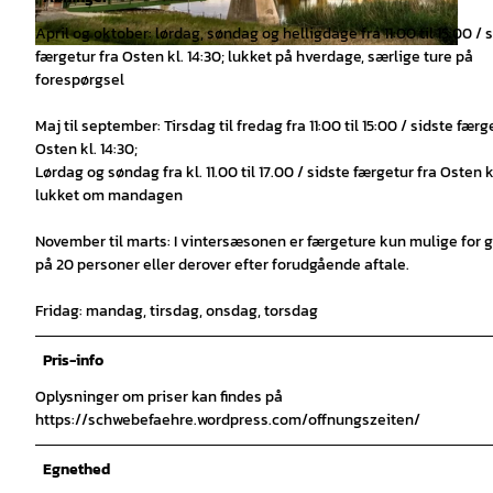
April og oktober: lørdag, søndag og helligdage fra 11:00 til 15:00 / 
færgetur fra Osten kl. 14:30; lukket på hverdage, særlige ture på
© Karl-Heinz Brinkmann |
CC-BY
forespørgsel
Maj til september: Tirsdag til fredag fra 11:00 til 15:00 / sidste færg
Osten kl. 14:30;
Lørdag og søndag fra kl. 11.00 til 17.00 / sidste færgetur fra Osten kl
lukket om mandagen
November til marts: I vintersæsonen er færgeture kun mulige for 
på 20 personer eller derover efter forudgående aftale.
Fridag: mandag, tirsdag, onsdag, torsdag
Pris-info
Oplysninger om priser kan findes på
https://schwebefaehre.wordpress.com/offnungszeiten/
Egnethed