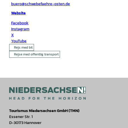
buero@schwebefaehre-osten.de
Website
Facebook
Instagram
X
YouTube
Rejs med bil
Rejse med offentlig transport
Tourismus Niedersachsen GmbH (TMN)
Essener Str. 1
D-30173 Hannover