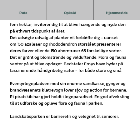
Have- og landskabspark
Rute
Opkald
Hjemmeside
Den storslåede have og landskabspark, der strækker sig over
fem hektar, inviterer dig til at blive hængende og nyde den
på ethvert tidspunkt af året.
Det udsøgte udvalg af planter vil forbløffe dig - uanset
om 150 azaleaer og rhododendron storslået præsenterer
deres farver eller de 150 ahorntræer 65 forskellige sorter.
Det er grønt og blomstrende og velduftende. Flora og fauna
venter på at blive opdaget. Bedstefar Ernys have byder på
fascinerende, håndgribelig natur - for både store og små.
Eventyrlegepladsen med sin enorme sandkasse, gynger og
brandvæsenets klatrevogn lover sjov og action for børnene.
Et piratskib har gjort holdt i legeparadiset. En god afveksling
til at udforske og opleve flora og fauna i parken.
Landskabsparken er barrierefri og velegnet til seniorer.