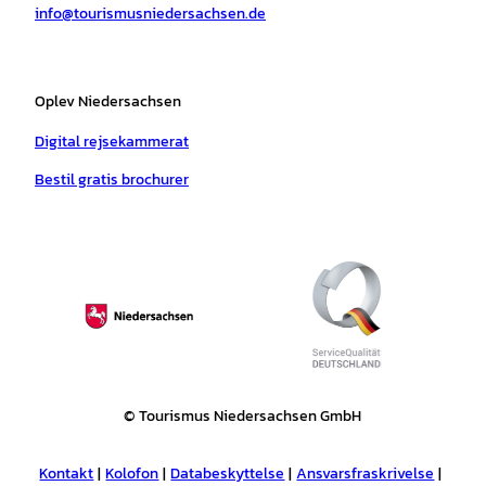
info@tourismusniedersachsen.de
m
t
Oplev Niedersachsen
Digital rejsekammerat
Bestil gratis brochurer
© Tourismus Niedersachsen GmbH
Kontakt
Kolofon
Databeskyttelse
Ansvarsfraskrivelse