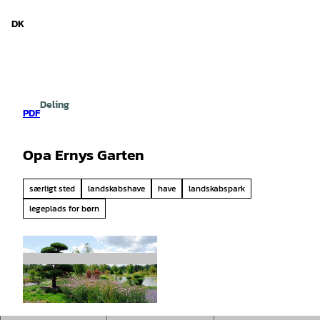
d Niedersachsen
T
i
DK
Søg
Menu
l
i
n
d
h
Deling
o
PDF
l
d
Opa Ernys Garten
særligt sted
landskabshave
have
landskabspark
legeplads for børn
© Opa Ernys Garten |
CC-BY-SA