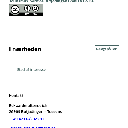
Tourismus-Service Butjadingen GmbH & Co. KG
I nærheden
Udsigt på kort
Sted af interesse
Kontakt
Eckwarderaltendeich
26969
Butjadingen
- Tossens
+49 4733-/-92930