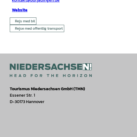
kontakt@butjadingen.de
Website
Rejs med bil
Rejse med offentlig transport
Tourismus Niedersachsen GmbH (TMN)
Essener Str. 1
D-30173 Hannover