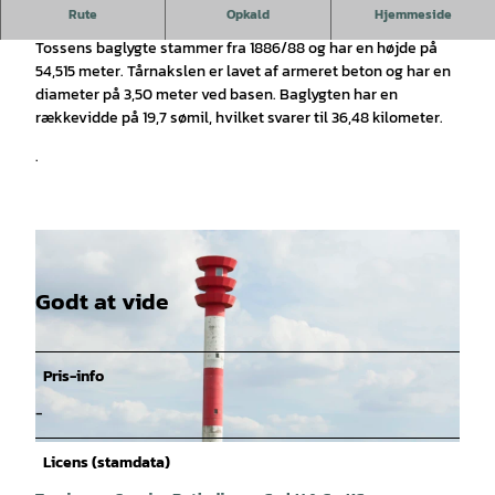
i
Besøg baglyset ved Eckwardenaltendeich.
Rute
Opkald
Hjemmeside
l
Tossens baglygte stammer fra 1886/88 og har en højde på
v
54,515 meter. Tårnakslen er lavet af armeret beton og har en
i
diameter på 3,50 meter ved basen. Baglygten har en
d
rækkevidde på 19,7 sømil, hvilket svarer til 36,48 kilometer.
e
.
o
Godt at vide
Pris-info
-
© thomas hellmann |
CC-BY-SA
Licens (stamdata)