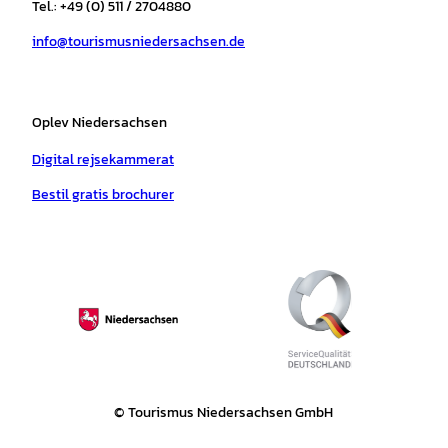
r
o
e
p
e
Tel.: +49 (0) 511 / 2704880
a
k
p
s
info@tourismusniedersachsen.de
m
t
Oplev Niedersachsen
Digital rejsekammerat
Bestil gratis brochurer
© Tourismus Niedersachsen GmbH