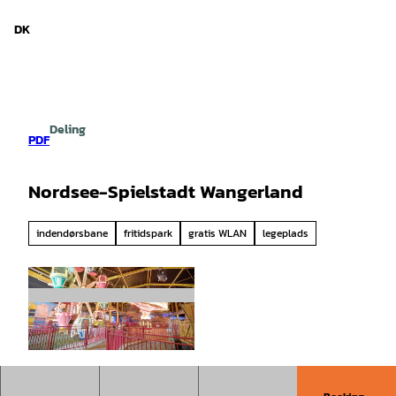
d Niedersachsen
T
i
DK
Søg
Menu
l
i
n
d
h
Deling
o
PDF
l
d
Nordsee-Spielstadt Wangerland
indendørsbane
fritidspark
gratis WLAN
legeplads
©
CC-BY-SA