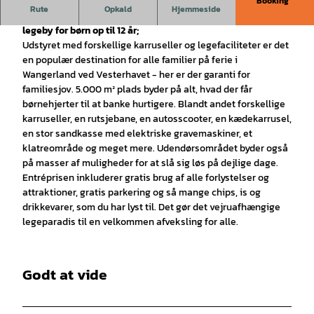
Booking
Rute
Opkald
Hjemmeside
The North Sea Play Town er en indendørs og vejruafhængig
legeby for børn op til 12 år;
Udstyret med forskellige karruseller og legefaciliteter er det
en populær destination for alle familier på ferie i
Wangerland ved Vesterhavet - her er der garanti for
familiesjov. 5.000 m² plads byder på alt, hvad der får
børnehjerter til at banke hurtigere. Blandt andet forskellige
karruseller, en rutsjebane, en autosscooter, en kædekarrusel,
en stor sandkasse med elektriske gravemaskiner, et
klatreområde og meget mere. Udendørsområdet byder også
på masser af muligheder for at slå sig løs på dejlige dage.
Entréprisen inkluderer gratis brug af alle forlystelser og
attraktioner, gratis parkering og så mange chips, is og
drikkevarer, som du har lyst til. Det gør det vejruafhængige
legeparadis til en velkommen afveksling for alle.
Godt at vide