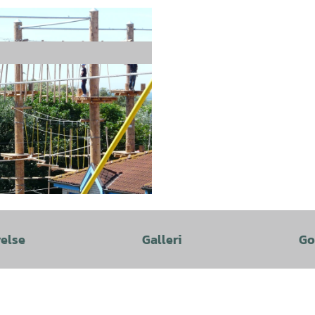
velse
Galleri
Go