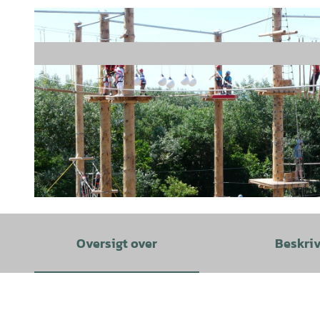
© Nordsee Kletterpark Borkum |
CC-BY-SA
Oversigt over
Beskri