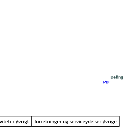
Deling
PDF
iviteter øvrigt
forretninger og serviceydelser øvrige