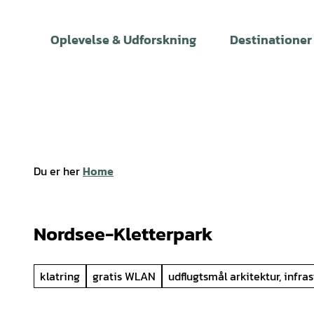
T
i
Oplevelse & Udforskning
Destinationer
l
i
n
d
h
o
l
Du er her
Home
d
Nordsee-Kletterpark
klatring
gratis WLAN
udflugtsmål arkitektur, infras