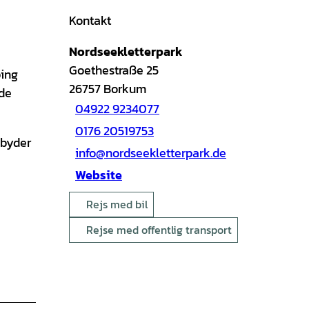
Kontakt
Nordseekletterpark
Goethestraße 25
bing
26757
Borkum
nde
04922 9234077
0176 20519753
 byder
info@nordseekletterpark.de
Website
Rejs med bil
Rejse med offentlig transport