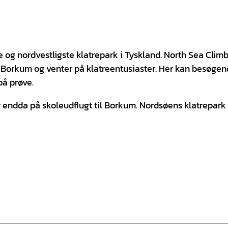
og nordvestligste klatrepark i Tyskland. North Sea Clim
n Borkum og venter på klatreentusiaster. Her kan besøge
på prøve.
er endda på skoleudflugt til Borkum. Nordsøens klatrepark