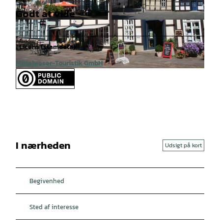
Godt at vide
© Mittelweser-Touristik GmbH |
CC-BY
© Mittelweser-Touristik GmbH |
CC-BY
Licens (stamdata)
Mittelweser-Touristik GmbH
© Mittelweser-Touristik GmbH |
CC-BY
I nærheden
Udsigt på kort
Begivenhed
Sted af interesse