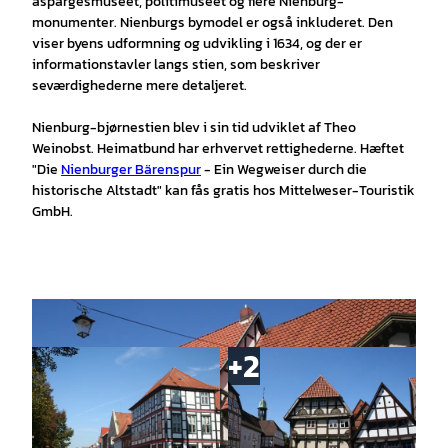
aspargesmuseet, politimuseet og flere Nienburg-
monumenter. Nienburgs bymodel er også inkluderet. Den
viser byens udformning og udvikling i 1634, og der er
informationstavler langs stien, som beskriver
seværdighederne mere detaljeret.
Nienburg-bjørnestien blev i sin tid udviklet af Theo
Weinobst. Heimatbund har erhvervet rettighederne. Hæftet
"Die
Nienburger Bärenspur
- Ein Wegweiser durch die
historische Altstadt" kan fås gratis hos Mittelweser-Touristik
GmbH.