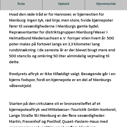
På hvide poter til seværdighederne i Nienburgs gamle
Rute
Opkald
Hjemmeside
bymidte.
Hvad den røde tråd er for Hannover, er bjørnestien for
Nienburg: Ingen tyk, rød linje, men store, hvide bjørnepoter
fører til seværdighederne i Nienburgs gamle bydel.
Repræsentanter for distriktsgruppen Nienburg/Weser i
Heimatbund Niedersachsen e.V. fornyer stien hvert år: 500
poter males på fortovet langs en 3,3 kilometer lang
rundstrækning. I de seneste år er der blevet brugt mere end
500 stencils og omkring 50 liter almindelig vejmaling til
dette.
Rovdyrets aftryk er ikke tilfældigt valgt. Besøgende går i en
bjørns fodspor, fordi en bjørnepote er en del af Nienburgs
våbenskjold.
Starten på den cirkulære sti er bronzerelieffet af et
bjørnepoteaftryk ved Mittelweser-Touristik GmbH-kontoret,
Lange Straße 18.I Nienburg er der flere seværdigheder:
Martin, Fresenhof og Posthof, Quaet-Faslem-Haus med