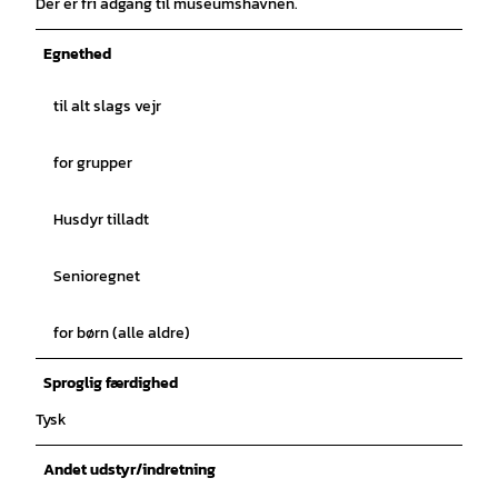
Der er fri adgang til museumshavnen.
Egnethed
til alt slags vejr
for grupper
Husdyr tilladt
Senioregnet
for børn (alle aldre)
Sproglig færdighed
Tysk
Andet udstyr/indretning