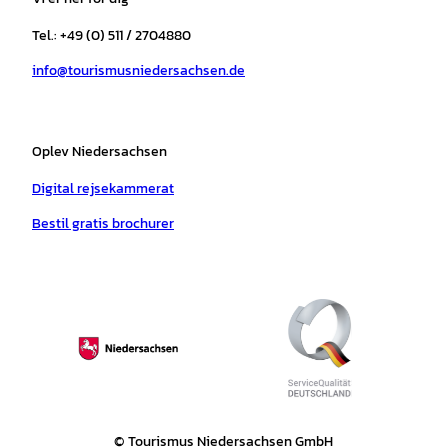
g
o
k
b
a
r
r
o
e
p
e
Tel.: +49 (0) 511 / 2704880
a
k
p
s
info@tourismusniedersachsen.de
m
t
Oplev Niedersachsen
Digital rejsekammerat
Bestil gratis brochurer
© Tourismus Niedersachsen GmbH