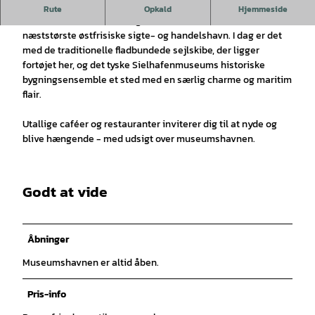
Carolinensiel plejede at ligge lige ud til havet.
Rute
Opkald
Hjemmeside
I sin storhedstid i det 18. og 19. århundrede var det den
næststørste østfrisiske sigte- og handelshavn. I dag er det
med de traditionelle fladbundede sejlskibe, der ligger
fortøjet her, og det tyske Sielhafenmuseums historiske
bygningsensemble et sted med en særlig charme og maritim
flair.
Utallige caféer og restauranter inviterer dig til at nyde og
blive hængende - med udsigt over museumshavnen.
Godt at vide
Åbninger
Museumshavnen er altid åben.
Pris-info