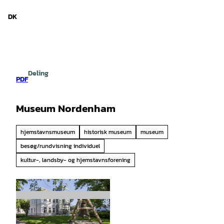
d Niedersachsen
T
i
DK
Søg
Menu
l
i
n
d
h
Deling
o
PDF
l
d
Museum Nordenham
hjemstavnsmuseum
historisk museum
museum
besøg/rundvisning individuel
kultur-, landsby- og hjemstavnsforening