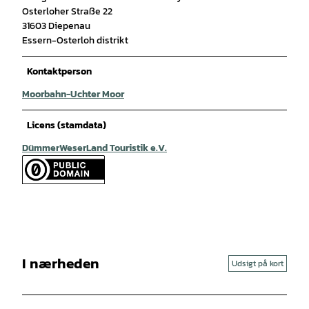
Osterloher Straße 22
31603 Diepenau
Essern-Osterloh distrikt
Kontaktperson
Moorbahn-Uchter Moor
Licens (stamdata)
DümmerWeserLand Touristik e.V.
I nærheden
Udsigt på kort