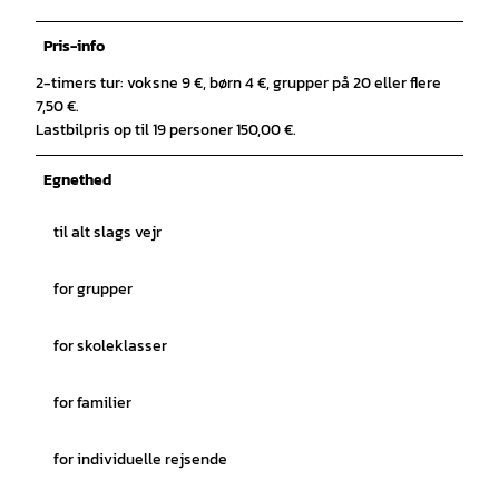
Pris-info
2-timers tur: voksne 9 €, børn 4 €, grupper på 20 eller flere
7,50 €.
Lastbilpris op til 19 personer 150,00 €.
Egnethed
til alt slags vejr
for grupper
for skoleklasser
for familier
for individuelle rejsende