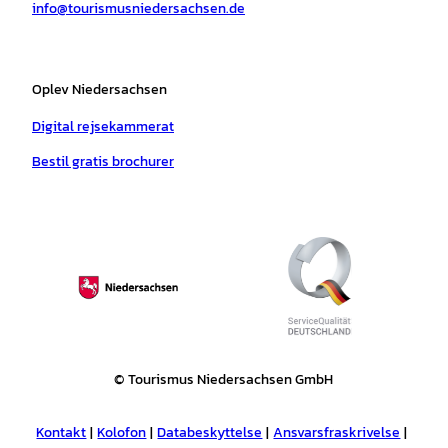
info@tourismusniedersachsen.de
m
t
Oplev Niedersachsen
Digital rejsekammerat
Bestil gratis brochurer
© Tourismus Niedersachsen GmbH
Kontakt
Kolofon
Databeskyttelse
Ansvarsfraskrivelse