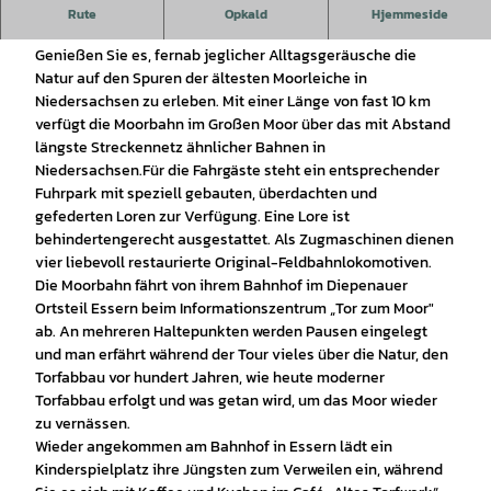
Auf Spuren der ältesten Moorleiche die Natur mit der
Rute
Opkald
Hjemmeside
Moorbahn Uchte-Essern entdecken.
Genießen Sie es, fernab jeglicher Alltagsgeräusche die
Natur auf den Spuren der ältesten Moorleiche in
Niedersachsen zu erleben. Mit einer Länge von fast 10 km
verfügt die Moorbahn im Großen Moor über das mit Abstand
längste Streckennetz ähnlicher Bahnen in
Niedersachsen.Für die Fahrgäste steht ein entsprechender
Fuhrpark mit speziell gebauten, überdachten und
gefederten Loren zur Verfügung. Eine Lore ist
behindertengerecht ausgestattet. Als Zugmaschinen dienen
vier liebevoll restaurierte Original-Feldbahnlokomotiven.
Die Moorbahn fährt von ihrem Bahnhof im Diepenauer
Ortsteil Essern beim Informationszentrum „Tor zum Moor"
ab. An mehreren Haltepunkten werden Pausen eingelegt
und man erfährt während der Tour vieles über die Natur, den
Torfabbau vor hundert Jahren, wie heute moderner
Torfabbau erfolgt und was getan wird, um das Moor wieder
zu vernässen.
Wieder angekommen am Bahnhof in Essern lädt ein
Kinderspielplatz ihre Jüngsten zum Verweilen ein, während