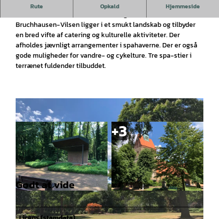
Det eneste prædikaterede klimatiske kursted i
Rute
Opkald
Hjemmeside
Niedersachsen mellem Hannover og Bremen.
Bruchhausen-Vilsen ligger i et smukt landskab og tilbyder
en bred vifte af catering og kulturelle aktiviteter. Der
afholdes jævnligt arrangementer i spahaverne. Der er også
gode muligheder for vandre- og cykelture. Tre spa-stier i
terrænet fuldender tilbuddet.
Godt at vide
© Mittelweser-Touristik GmbH |
CC-BY
© Mittelweser-Touristik GmbH |
CC-BY
Licens (stamdata)