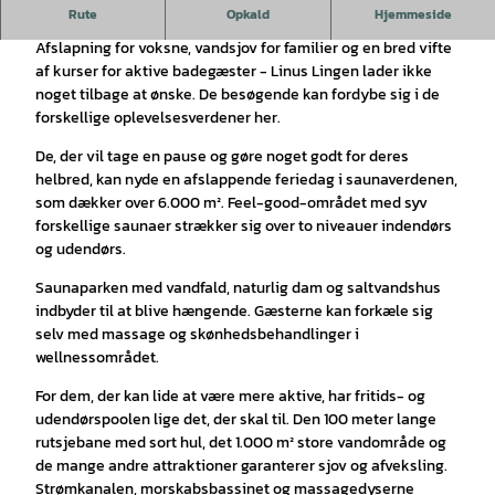
Linus Lingen - din time-out starter her!
Rute
Opkald
Hjemmeside
Afslapning for voksne, vandsjov for familier og en bred vifte
af kurser for aktive badegæster - Linus Lingen lader ikke
noget tilbage at ønske. De besøgende kan fordybe sig i de
forskellige oplevelsesverdener her.
De, der vil tage en pause og gøre noget godt for deres
helbred, kan nyde en afslappende feriedag i saunaverdenen,
som dækker over 6.000 m². Feel-good-området med syv
forskellige saunaer strækker sig over to niveauer indendørs
og udendørs.
Saunaparken med vandfald, naturlig dam og saltvandshus
indbyder til at blive hængende. Gæsterne kan forkæle sig
selv med massage og skønhedsbehandlinger i
wellnessområdet.
For dem, der kan lide at være mere aktive, har fritids- og
udendørspoolen lige det, der skal til. Den 100 meter lange
rutsjebane med sort hul, det 1.000 m² store vandområde og
de mange andre attraktioner garanterer sjov og afveksling.
Strømkanalen, morskabsbassinet og massagedyserne