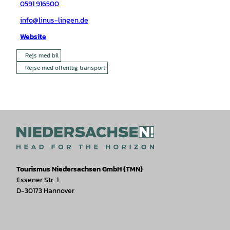
0591 916500
info@linus-lingen.de
Website
Rejs med bil
Rejse med offentlig transport
Tourismus Niedersachsen GmbH (TMN)
Essener Str. 1
D-30173 Hannover