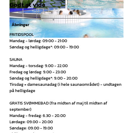
Godt at vide
© Fotografie Bjoern HickmannLeierweg 3544137
©
CC-BY-SA
DortmundTel. 0173-5254781Email: info@bjoern-
hickmann.deWeb: www.bjoern-hickmann., Foto
grafie Bjoern Hickmann für |
CC-BY-SA
Åbninger
FRITIDSPOOL
Mandag - lørdag: 09:00 - 21:00
© Björn Hickmann |
CC-BY-SA
Søndag og helligdage*: 09:00 - 19:00
SAUNA
Mandag - torsdag: 9.00 - 22.00
Fredag og lørdag: 9.00 - 23.00
Søndag og helligdage*: 9.00 - 20.00
Tirsdag = damesaunadag (i hele saunaområdet) - undtagen
på helligdage
GRATIS SVØMMEBAD (fra midten af maj til midten af
september)
Mandag - fredag: 6.30 - 20.00
Lørdage: 09.00 - 20.00
Søndage: 09.00 - 19.00