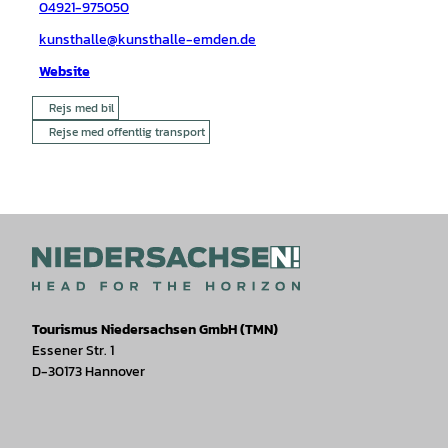
04921-975050
kunsthalle@kunsthalle-emden.de
Website
Rejs med bil
Rejse med offentlig transport
Tourismus Niedersachsen GmbH (TMN)
Essener Str. 1
D-30173 Hannover