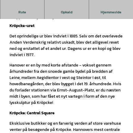
Omkring Kröpcke, hjertet af Hannovers centrum, kan du
Rute
Opkald
Hjemmeside
shoppe efter hjertens lyst.
Kröpcke-uret
Det oprindelige ur blev indviet i 1885. Selv om det overlevede
Anden Verdenskrig relativt uskadt, blev det alligevel revet
ned og erstattet af et andet ur. Dagens ur er en kopi og blev
indviet i 1977.
Hanover er en by med korte afstande - vokset gennem
århundreder fra den snoede gamle bydel på bredden af
Leine, mellem Aegidientor i vest og Steintor i øst, til
hovedbanegården, der blev bygget i det 19. århundrede. Hvis
du forlader stationen via Ernst-August-Platz, er du næsten
midt i byen, som har fået et nyt vartegn i form af den nye
lysskulptur på Kröpcke!
Kröpcke: Central Square
Eksklusive butikker og en farverig verden af store varehuse
venter på besøgende på Kröpcke. Hannovers mest centrale