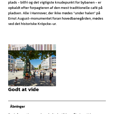
plads - bilfri og det vigtigste knudepunkt for bybanen - er
opkaldt efter forpagteren af den mest traditionelle café på
pladsen. Alle i Hannover, der ikke mødes "under halen" på
Ernst August-monumentet foran hovedbanegården, mødes
ved det historiske Kröpcke-ur.
© Christian Wyrwa, (FREELENS POOL) Wyrwa
|
CC-BY
Godt at vide
© Christian Wyrwa, (FREELENS POOL) Wyrwa
|
CC-BY
Åbninger