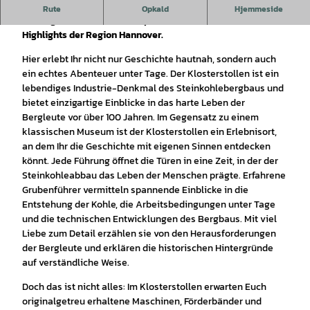
Taucht ein in die faszinierende Welt des Klosterstollens
Rute
Opkald
Hjemmeside
Barsinghausen, einem der spannendsten touristischen
Highlights der Region Hannover.
Hier erlebt Ihr nicht nur Geschichte hautnah, sondern auch
ein echtes Abenteuer unter Tage. Der Klosterstollen ist ein
lebendiges Industrie-Denkmal des Steinkohlebergbaus und
bietet einzigartige Einblicke in das harte Leben der
Bergleute vor über 100 Jahren. Im Gegensatz zu einem
klassischen Museum ist der Klosterstollen ein Erlebnisort,
an dem Ihr die Geschichte mit eigenen Sinnen entdecken
könnt. Jede Führung öffnet die Türen in eine Zeit, in der der
Steinkohleabbau das Leben der Menschen prägte. Erfahrene
Grubenführer vermitteln spannende Einblicke in die
Entstehung der Kohle, die Arbeitsbedingungen unter Tage
und die technischen Entwicklungen des Bergbaus. Mit viel
Liebe zum Detail erzählen sie von den Herausforderungen
der Bergleute und erklären die historischen Hintergründe
auf verständliche Weise.
Doch das ist nicht alles: Im Klosterstollen erwarten Euch
originalgetreu erhaltene Maschinen, Förderbänder und