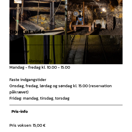
Godt at vide
© Alte Zeche gGmbH |
CC-BY
© 2023 Andreas Haars / HANSA ConMedia Gm
bH & Co. KG |
CC-BY-SA
Åbninger
Kontorets åbningstider
Mandag - fredag kl. 10.00 - 15.00
© Alte Zeche gGmbH |
CC-BY
Faste indgangstider
Onsdag, fredag, lørdag og søndag kl. 15.00 (reservation
påkrævet)
Fridag: mandag, tirsdag, torsdag
Pris-info
Pris voksen: 15,00 €