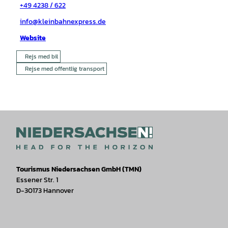
+49 4238 / 622
info@kleinbahnexpress.de
Website
Rejs med bil
Rejse med offentlig transport
Tourismus Niedersachsen GmbH (TMN)
Essener Str. 1
D-30173 Hannover