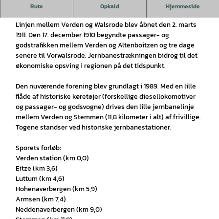
Lille jernbanedrift med syv stationer fra Verden til
Rute
Opkald
Hjemmeside
Stemmen.
Linjen mellem Verden og Walsrode blev åbnet den 2. marts
1911. Den 17. december 1910 begyndte passager- og
godstrafikken mellem Verden og Altenboitzen og tre dage
senere til Vorwalsrode. Jernbanestrækningen bidrog til det
økonomiske opsving i regionen på det tidspunkt.
Den nuværende forening blev grundlagt i 1989. Med en lille
flåde af historiske køretøjer (forskellige diesellokomotiver
og passager- og godsvogne) drives den lille jernbanelinje
mellem Verden og Stemmen (11,8 kilometer i alt) af frivillige.
Togene standser ved historiske jernbanestationer.
Sporets forløb:
Verden station (km 0,0)
Eitze (km 3,6)
Luttum (km 4,6)
Hohenaverbergen (km 5,9)
Armsen (km 7,4)
Neddenaverbergen (km 9,0)