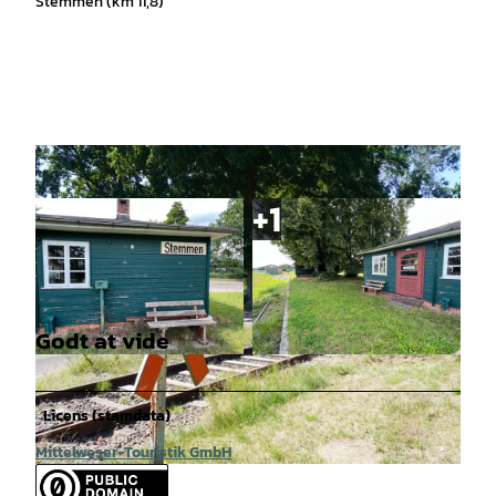
Stemmen (km 11,8)
Godt at vide
© Mittelweser-Touristik GmbH |
CC-BY
© Mittelweser-Touristik GmbH |
CC-BY
Licens (stamdata)
Mittelweser-Touristik GmbH
© Mittelweser-Touristik GmbH |
CC-BY