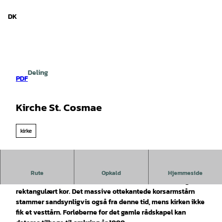
d Niedersachsen
T
i
DK
Søg
Menu
l
i
n
d
h
Deling
o
PDF
l
d
Kirche St. Cosmae
kirke
Den nuværende kirke St Cosmae blev bygget i det 13.
Rute
Opkald
Hjemmeside
århundrede som en enskibet hal med kors, korsarme og
rektangulært kor. Det massive ottekantede korsarmstårn
stammer sandsynligvis også fra denne tid, mens kirken ikke
fik et vesttårn. Forløberne for det gamle rådskapel kan