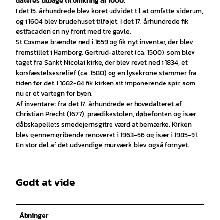
dateres tilbage til omkring år 1000.
I det 15. århundrede blev koret udvidet til at omfatte siderum,
og i 1604 blev brudehuset tilføjet. I det 17. århundrede fik
østfacaden en ny front med tre gavle.
St Cosmae brændte ned i 1659 og fik nyt inventar, der blev
fremstillet i Hamborg. Gertrud-alteret (ca. 1500), som blev
taget fra Sankt Nicolai kirke, der blev revet ned i 1834, et
korsfæstelsesrelief (ca. 1580) og en lysekrone stammer fra
tiden før det. I 1682-84 fik kirken sit imponerende spir, som
nu er et vartegn for byen.
Af inventaret fra det 17. århundrede er hovedalteret af
Christian Precht (1677), prædikestolen, døbefonten og især
dåbskapellets smedejernsgitre værd at bemærke. Kirken
blev gennemgribende renoveret i 1963-66 og især i 1985-91.
En stor del af det udvendige murværk blev også fornyet.
Godt at vide
Åbninger