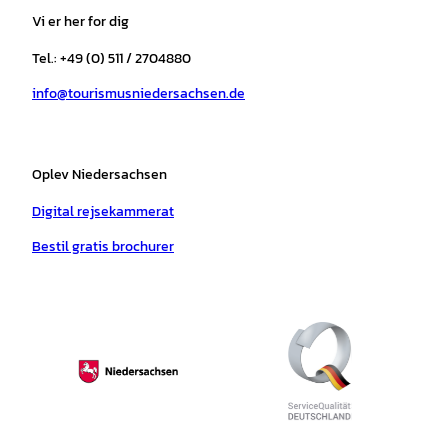
a
b
o
u
s
e
Vi er her for dig
g
o
k
b
a
r
r
o
e
p
e
Tel.: +49 (0) 511 / 2704880
a
k
p
s
info@tourismusniedersachsen.de
m
t
Oplev Niedersachsen
Digital rejsekammerat
Bestil gratis brochurer