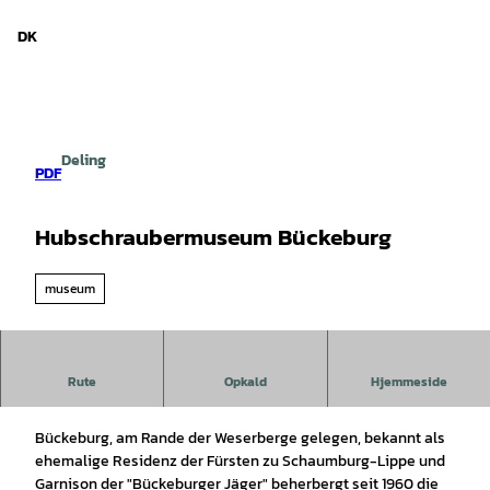
d Niedersachsen
T
i
DK
Søg
Menu
l
i
n
d
h
Deling
o
PDF
l
d
Hubschraubermuseum Bückeburg
museum
Von der Heeresfliegerwaffenschule zum
Rute
Opkald
Hjemmeside
Hubschraubermuseum
Bückeburg, am Rande der Weserberge gelegen, bekannt als
ehemalige Residenz der Fürsten zu Schaumburg-Lippe und
Garnison der "Bückeburger Jäger" beherbergt seit 1960 die