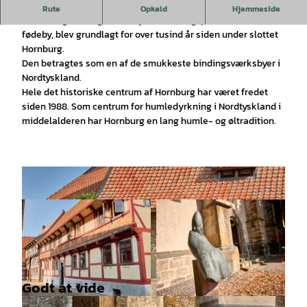
Velkommen til Hornburgs historiske værksted
Rute
Opkald
Hjemmeside
Humle- og bindingsværksbyen Hornburg, pave Clemens II's
fødeby, blev grundlagt for over tusind år siden under slottet
Hornburg.
Den betragtes som en af de smukkeste bindingsværksbyer i
Nordtyskland.
Hele det historiske centrum af Hornburg har været fredet
siden 1988. Som centrum for humledyrkning i Nordtyskland i
middelalderen har Hornburg en lang humle- og øltradition.
Godt at vide
© Anna Meurer |
CC-BY-SA
© Anna Meurer |
CC-BY-SA