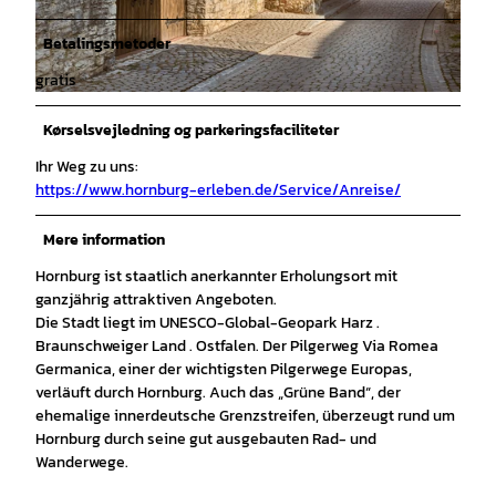
Betalingsmetoder
gratis
© Anna Meurer |
CC-BY-SA
Kørselsvejledning og parkeringsfaciliteter
Ihr Weg zu uns:
https://www.hornburg-erleben.de/Service/Anreise/
Mere information
Hornburg ist staatlich anerkannter Erholungsort mit
ganzjährig attraktiven Angeboten.
Die Stadt liegt im UNESCO-Global-Geopark Harz .
Braunschweiger Land . Ostfalen. Der Pilgerweg Via Romea
Germanica, einer der wichtigsten Pilgerwege Europas,
verläuft durch Hornburg. Auch das „Grüne Band“, der
ehemalige innerdeutsche Grenzstreifen, überzeugt rund um
Hornburg durch seine gut ausgebauten Rad- und
Wanderwege.