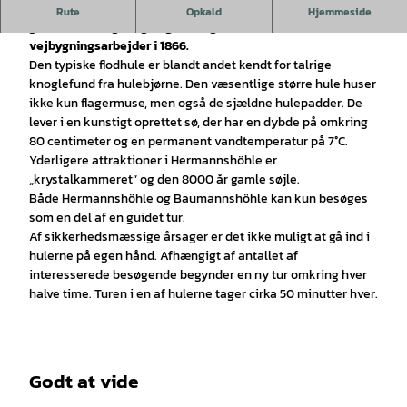
Hermannshöhle opkaldt efter Hermann Grotian blev opdaget
Rute
Opkald
Hjemmeside
gennem målinger og udgravninger under
vejbygningsarbejder i 1866.
Den typiske flodhule er blandt andet kendt for talrige
knoglefund fra hulebjørne. Den væsentlige større hule huser
ikke kun flagermuse, men også de sjældne hulepadder. De
lever i en kunstigt oprettet sø, der har en dybde på omkring
80 centimeter og en permanent vandtemperatur på 7°C.
Yderligere attraktioner i Hermannshöhle er
„krystalkammeret“ og den 8000 år gamle søjle.
Både Hermannshöhle og Baumannshöhle kan kun besøges
som en del af en guidet tur.
Af sikkerhedsmæssige årsager er det ikke muligt at gå ind i
hulerne på egen hånd. Afhængigt af antallet af
interesserede besøgende begynder en ny tur omkring hver
halve time. Turen i en af hulerne tager cirka 50 minutter hver.
Godt at vide