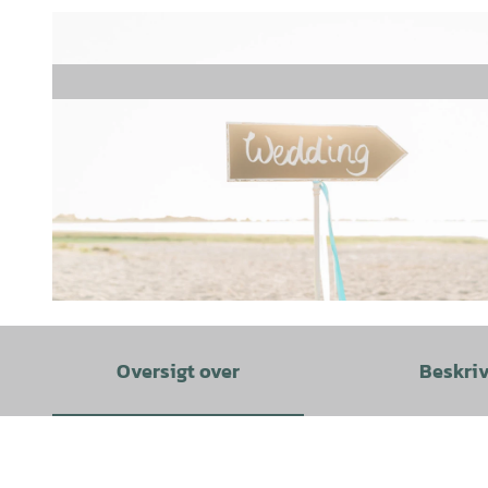
© Sandra Huetzen |
CC-BY-SA
Oversigt over
Beskri