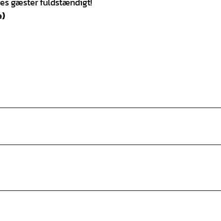
es gæster fuldstændigt!
e)