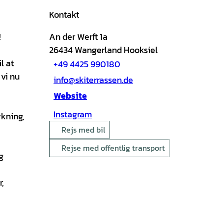
Kontakt
!
An der Werft 1a
26434
Wangerland Hooksiel
l at
+49 4425 990180
 vi nu
info@skiterrassen.de
Website
Instagram
ykning,
Rejs med bil
Rejse med offentlig transport
g
,