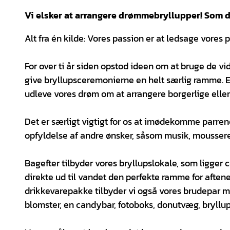
Vi elsker at arrangere drømmebryllupper! Som din
Alt fra én kilde: Vores passion er at ledsage vores pa
For over ti år siden opstod ideen om at bruge de vi
give bryllupsceremonierne en helt særlig ramme. Ef
udleve vores drøm om at arrangere borgerlige eller
Det er særligt vigtigt for os at imødekomme parr
opfyldelse af andre ønsker, såsom musik, mousseren
Bagefter tilbyder vores bryllupslokale, som ligge
direkte ud til vandet den perfekte ramme for aftenen
drikkevarepakke tilbyder vi også vores brudepar 
blomster, en candybar, fotoboks, donutvæg, bryllu