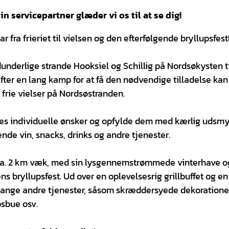
 servicepartner glæder vi os til at se dig!
r fra frieriet til vielsen og den efterfølgende bryllupsfest
dunderlige strande Hooksiel og Schillig på Nordsøkysten ti
ter en lang kamp for at få den nødvendige tilladelse kan
 frie vielser på Nordsøstranden.
enes individuelle ønsker og opfylde dem med kærlig udsm
de vin, snacks, drinks og andre tjenester.
r ca. 2 km væk, med sin lysgennemstrømmede vinterhave o
s bryllupsfest. Ud over en oplevelsesrig grillbuffet og en
mange andre tjenester, såsom skræddersyede dekorationer
psbue osv.