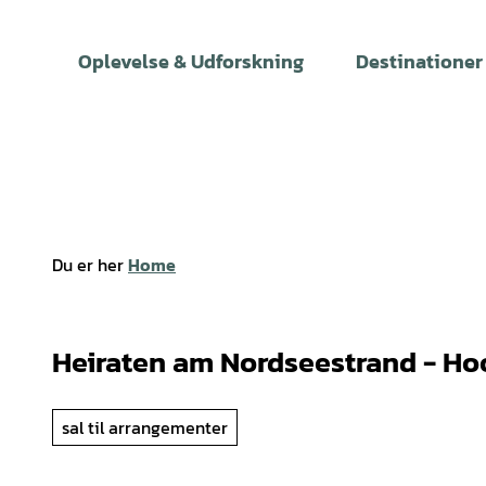
T
i
Oplevelse & Udforskning
Destinationer
l
i
n
d
h
o
l
Du er her
Home
d
Heiraten am Nordseestrand - Hoo
sal til arrangementer