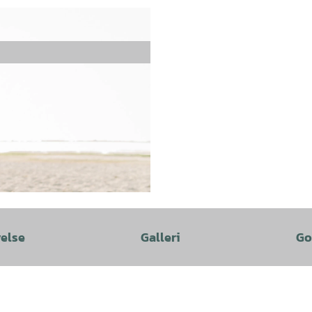
velse
Galleri
Go