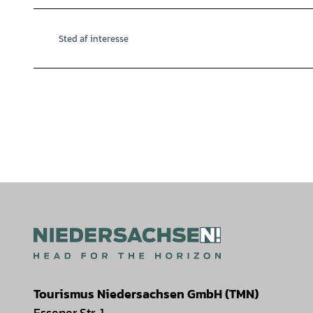
Sted af interesse
Tourismus Niedersachsen GmbH (TMN)
Essener Str. 1