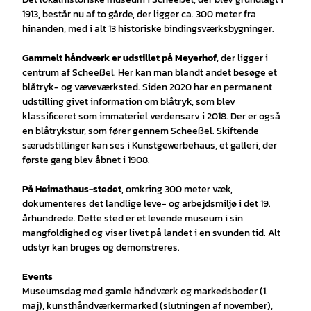
1913, består nu af to gårde, der ligger ca. 300 meter fra
hinanden, med i alt 13 historiske bindingsværksbygninger.
Gammelt håndværk er udstillet på Meyerhof
, der ligger i
centrum af Scheeßel. Her kan man blandt andet besøge et
blåtryk- og væveværksted. Siden 2020 har en permanent
udstilling givet information om blåtryk, som blev
klassificeret som immateriel verdensarv i 2018. Der er også
en blåtrykstur, som fører gennem Scheeßel. Skiftende
særudstillinger kan ses i Kunstgewerbehaus, et galleri, der
første gang blev åbnet i 1908.
På Heimathaus-stedet
, omkring 300 meter væk,
dokumenteres det landlige leve- og arbejdsmiljø i det 19.
århundrede. Dette sted er et levende museum i sin
mangfoldighed og viser livet på landet i en svunden tid. Alt
udstyr kan bruges og demonstreres.
Events
Museumsdag med gamle håndværk og markedsboder (1.
maj), kunsthåndværkermarked (slutningen af november),