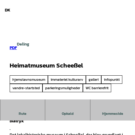
d Niedersachsen
T
i
DK
Søg
Menu
l
i
n
d
h
Deling
o
PDF
l
d
Heimatmuseum Scheeßel
hjemstavnsmuseum
immateriel kulturarv
galleri
infopunkt
vandre-startsted
parkeringsmuligheder
WC barrierefrit
Rute
Opkald
Hjemmeside
Et levende museum med tradition og verdenskulturarven
blåtryk
.
Det lokalhistoriske museum i Scheeßel, der blev grundlagt i