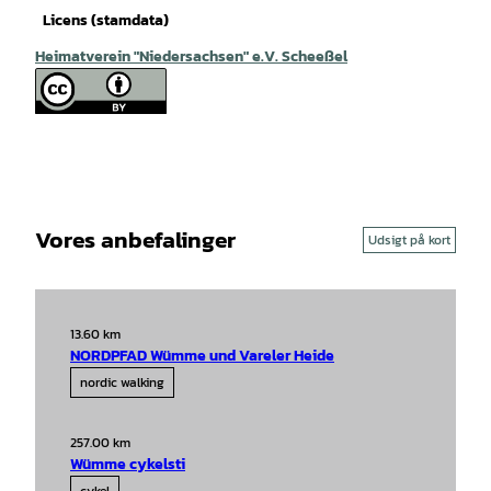
Licens (stamdata)
Heimatverein "Niedersachsen" e.V. Scheeßel
Vores anbefalinger
Udsigt på kort
13.60 km
NORDPFAD Wümme und Vareler Heide
nordic walking
257.00 km
Wümme cykelsti
cykel