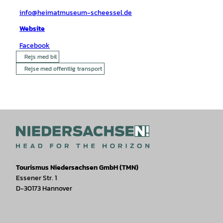
info@heimatmuseum-scheessel.de
Website
Facebook
Rejs med bil
Rejse med offentlig transport
Tourismus Niedersachsen GmbH (TMN)
Essener Str. 1
D-30173 Hannover