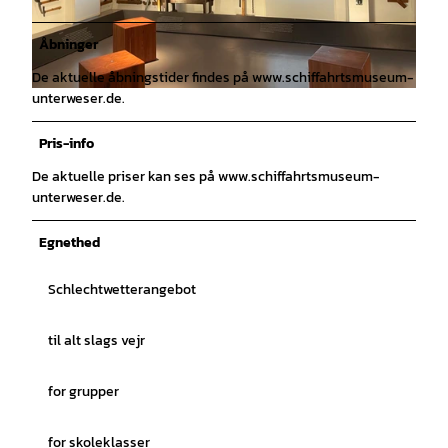
erweser, Kirsten Lüpke |
CC-BY-SA
erweser, Kirsten Lüpke |
CC-BY-SA
Åbninger
De aktuelle åbningstider findes på www.schiffahrtsmuseum-
unterweser.de.
© Schiffahrtsmuseum der oldenburgischen Unterweser, Kirsten Lüpke |
CC-BY-SA
Pris-info
De aktuelle priser kan ses på www.schiffahrtsmuseum-
unterweser.de.
Egnethed
Schlechtwetterangebot
til alt slags vejr
for grupper
for skoleklasser