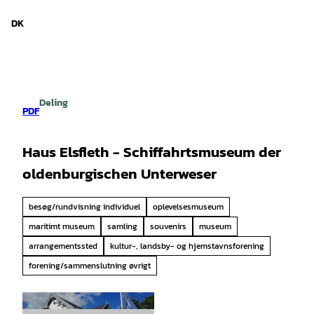
d Niedersachsen
T
i
DK
Søg
Menu
l
i
n
d
h
Deling
o
PDF
l
d
Haus Elsfleth - Schiffahrtsmuseum der
oldenburgischen Unterweser
besøg/rundvisning individuel
oplevelsesmuseum
maritimt museum
samling
souvenirs
museum
arrangementssted
kultur-, landsby- og hjemstavnsforening
forening/sammenslutning øvrigt