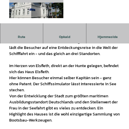
© Schiffahrtsmuseum der oldenburgischen Un
terweser, Kirsten Lüpke |
CC-BY-SA
Ahoi Matrose und willkommen in der Welt der Schifffahrt!
Rute
Opkald
Hjemmeside
Das Schifffahrtsmuseum der oldenburgischen Unterweser
lädt die Besucher auf eine Entdeckungsreise in die Welt der
Schifffahrt ein - und das gleich an drei Standorten.
Im Herzen von Elsfleth, direkt an der Hunte gelegen, befindet
sich das Haus Elsfleth.
Hier können Besucher einmal selber Kapitän sein - ganz
ohne Patent. Der Schiffssimulator lässt Interessierte in See
stechen.
Von der Entwicklung der Stadt zum größten maritimen
Ausbildungsstandort Deutschlands und den Stellenwert der
Frau in der Seefahrt gibt es vieles zu entdecken. Ein
Highlight des Hauses ist die wohl einzigartige Sammlung von
Bootsbau-Werkzeugen.