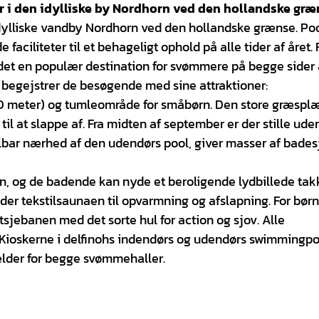
r i den idylliske by Nordhorn ved den hollandske græ
idylliske vandby Nordhorn ved den hollandske grænse. Po
 faciliteter til et behageligt ophold på alle tider af året. 
adet en populær destination for svømmere på begge sider 
d begejstrer de besøgende med sine attraktioner:
10 meter) og tumleområde for småbørn. Den store græsplæ
l at slappe af. Fra midten af september er der stille uden
elbar nærhed af den udendørs pool, giver masser af bade
en, og de badende kan nyde et beroligende lydbillede tak
yder tekstilsaunaen til opvarmning og afslapning. For bør
sjebanen med det sorte hul for action og sjov. Alle
. Kioskerne i delfinohs indendørs og udendørs swimmingpo
 gælder for begge svømmehaller.