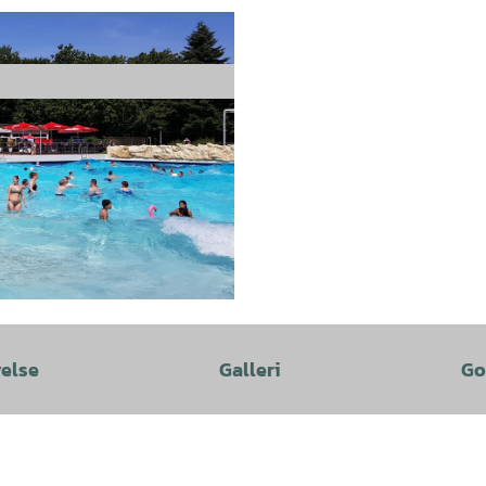
velse
Galleri
Go