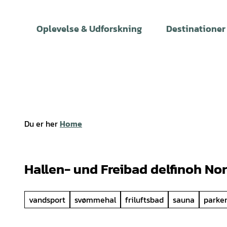
T
i
Oplevelse & Udforskning
Destinationer
l
i
n
d
h
o
l
Du er her
Home
d
Hallen- und Freibad delfinoh No
vandsport
svømmehal
friluftsbad
sauna
parke