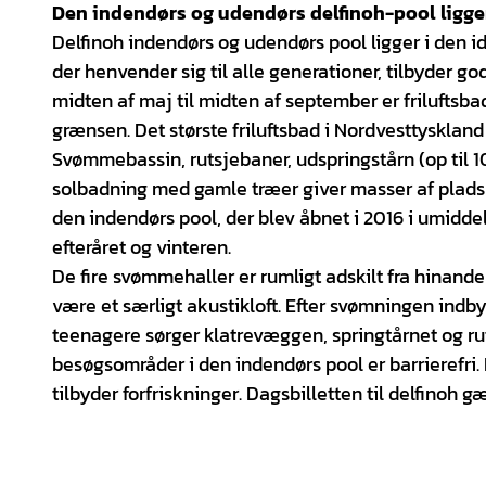
Den indendørs og udendørs delfinoh-pool ligge
Delfinoh indendørs og udendørs pool ligger i den 
der henvender sig til alle generationer, tilbyder gode
midten af maj til midten af september er friluftsb
grænsen. Det største friluftsbad i Nordvesttysklan
Svømmebassin, rutsjebaner, udspringstårn (op til 
solbadning med gamle træer giver masser af plads ti
den indendørs pool, der blev åbnet i 2016 i umidd
efteråret og vinteren.
De fire svømmehaller er rumligt adskilt fra hinand
være et særligt akustikloft. Efter svømningen indb
teenagere sørger klatrevæggen, springtårnet og rut
besøgsområder i den indendørs pool er barrierefri
tilbyder forfriskninger. Dagsbilletten til delfinoh