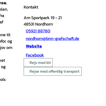
nse
.
Kontakt
olen,
Fra
Am Sportpark 19 - 21
af
48531
Nordhorn
05921 88780
ne til
nordhorn@bnn-grafschaft.de
for, og
Website
sjov om
Facebook
ket
Rejs med bil
n og
Rejse med offentlig transport
ols