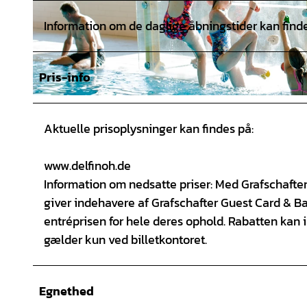
Information om de daglige åbningstider kan finde
Pris-info
© Sven Hüsemann |
CC-BY-SA
Aktuelle prisoplysninger kan findes på:
www.delfinoh.de
Information om nedsatte priser: Med Grafschaft
giver indehavere af Grafschafter Guest Card & 
entréprisen for hele deres ophold. Rabatten kan
gælder kun ved billetkontoret.
Egnethed