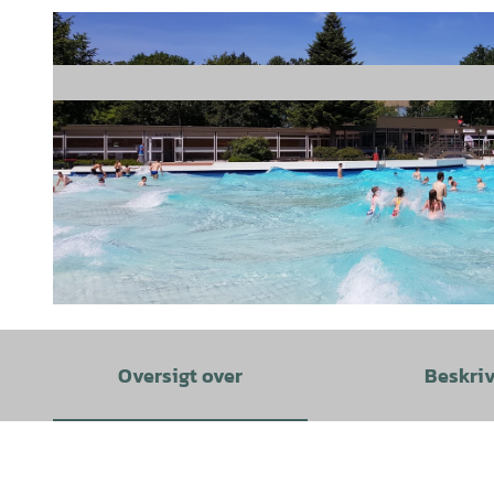
© bnn GmbH |
CC-BY-SA
Oversigt over
Beskri