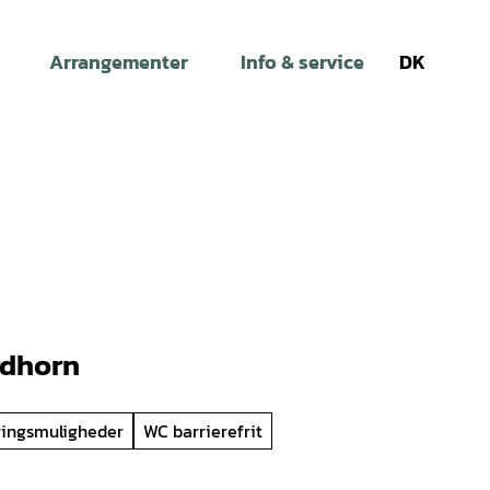
Arrangementer
Info & service
DK
Søg
rdhorn
ringsmuligheder
WC barrierefrit