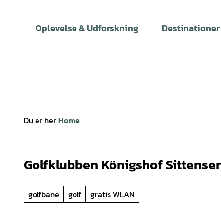
T
i
Oplevelse & Udforskning
Destinationer
l
i
n
d
h
o
l
Du er her
Home
d
Golfklubben Königshof Sittensen 
golfbane
golf
gratis WLAN