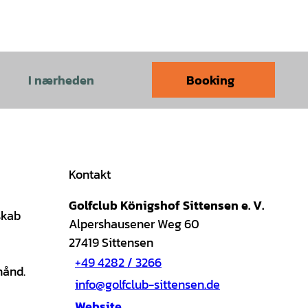
I nærheden
Booking
Kontakt
Golfclub Königshof Sittensen e. V.
skab
Alpershausener Weg 60
27419
Sittensen
+49 4282 / 3266
hånd.
info@golfclub-sittensen.de
Website