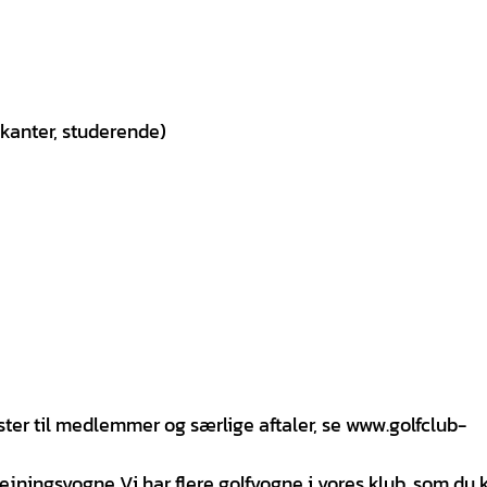
ikanter, studerende)
æster til medlemmer og særlige aftaler, se www.golfclub-
ejningsvogne Vi har flere golfvogne i vores klub, som du 