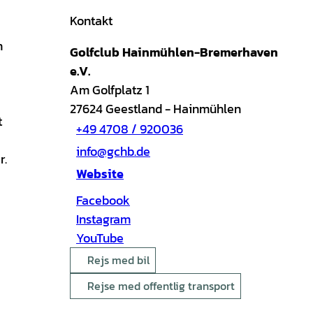
Kontakt
n
Golfclub Hainmühlen-Bremerhaven
e.V.
Am Golfplatz 1
27624
Geestland
- Hainmühlen
t
+49 4708 / 920036
info@gchb.de
r.
Website
Facebook
Instagram
YouTube
Rejs med bil
Rejse med offentlig transport