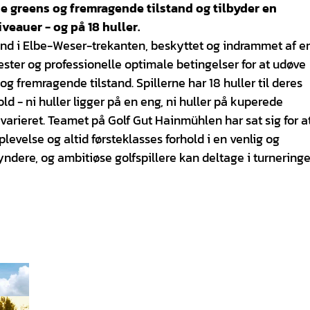
e greens og fremragende tilstand og tilbyder en
iveauer - og på 18 huller.
rund i Elbe-Weser-trekanten, beskyttet og indrammet af e
ster og professionelle optimale betingelser for at udøve
g fremragende tilstand. Spillerne har 18 huller til deres
ld - ni huller ligger på en eng, ni huller på kuperede
rieret. Teamet på Golf Gut Hainmühlen har sat sig for a
evelse og altid førsteklasses forhold i en venlig og
dere, og ambitiøse golfspillere kan deltage i turneringe