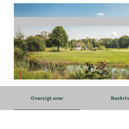
© Golfclub Hainmühlen, Harry Zier |
CC-BY
Oversigt over
Beskri