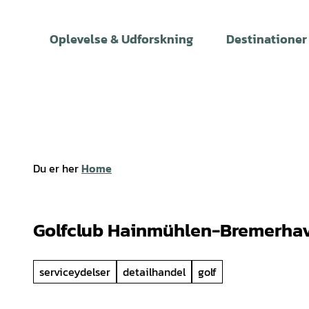
T
i
Oplevelse & Udforskning
Destinationer
l
i
n
d
h
o
l
Du er her
Home
d
Golfclub Hainmühlen-Bremerhav
serviceydelser
detailhandel
golf