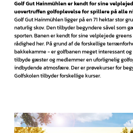
Golf Gut Hainmühlen er kendt for sine velplejed
uovertruffen golfoplevelse for spillere på alle n
Golf Gut Hainmühlen ligger på en 71 hektar stor g
naturlig skov. Den tilbyder begyndere såvel som gæ
sporten. Banen er kendt for sine velplejede greens o
rådighed her. På grund af de forskellige terrænforho
bakkekamme - er golfbanen meget interessant og va
tilbyde gæster og medlemmer en uforlignelig golfopl
indbydende atmosfære. Der er prøvekurser for begyn
Golfskolen tilbyder forskellige kurser.