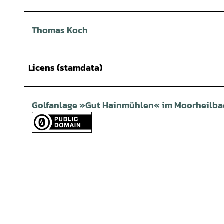
Thomas Koch
Licens (stamdata)
Golfanlage »Gut Hainmühlen« im Moorheilba