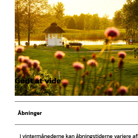
Godt at vide
© Raimund Fohs, Exil-Design |
CC-BY
© Raimund Fohs, Exil-Design |
CC-BY
Åbninger
I vintermånederne kan åbningstiderne variere af