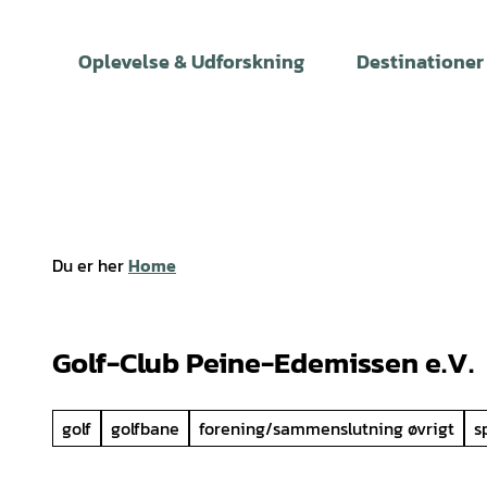
T
i
Oplevelse & Udforskning
Destinationer
l
i
n
d
h
o
l
Du er her
Home
d
Golf-Club Peine-Edemissen e.V.
golf
golfbane
forening/sammenslutning øvrigt
s