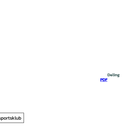
Deling
PDF
 sportsklub