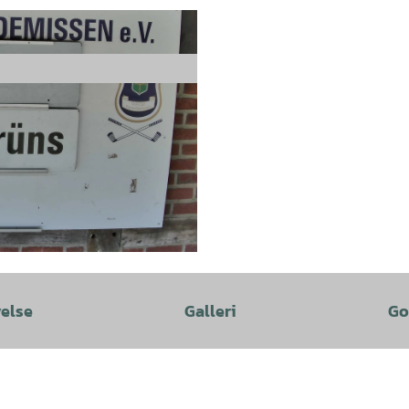
velse
Galleri
Go