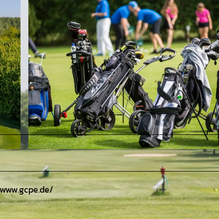
© Golf-Club Peine-Edemissen |
CC-BY
//www.gcpe.de/