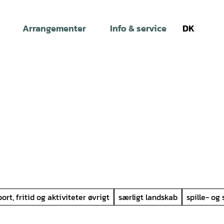
Arrangementer
Info & service
DK
Søg
port, fritid og aktiviteter øvrigt
særligt landskab
spille- og