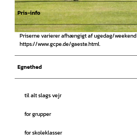
Pris-info
Priserne varierer afhængigt af ugedag/weekend o
© www.fotodesign-bierwagen.de, CHRISTIAN BIERWAGEN |
CC-BY
https://www.gcpe.de/gaeste.html.
Egnethed
til alt slags vejr
for grupper
for skoleklasser