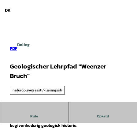
d Niedersachsen
T
i
DK
Søg
Menu
l
i
n
d
h
Deling
o
PDF
l
d
Geologischer Lehrpfad "Weenzer
Bruch"
naturoplevelsessti/-læringssti
Rute
Opkald
Weenzer Bruch er et rekreativt område med en
begivenhedsrig geologisk historie.
.