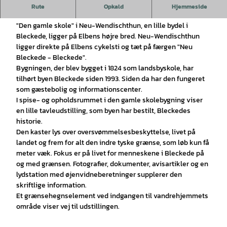
Fra landsbyskole til informationscenter: den gamle skole i
Rute
Opkald
Hjemmeside
Neu-Wendischthun
"Den gamle skole" i Neu-Wendischthun, en lille bydel i
Bleckede, ligger på Elbens højre bred. Neu-Wendischthun
ligger direkte på Elbens cykelsti og tæt på færgen "Neu
Bleckede - Bleckede".
Bygningen, der blev bygget i 1824 som landsbyskole, har
tilhørt byen Bleckede siden 1993. Siden da har den fungeret
som gæstebolig og informationscenter.
I spise- og opholdsrummet i den gamle skolebygning viser
en lille tavleudstilling, som byen har bestilt, Bleckedes
historie.
Den kaster lys over oversvømmelsesbeskyttelse, livet på
landet og frem for alt den indre tyske grænse, som løb kun få
meter væk. Fokus er på livet for menneskene i Bleckede på
og med grænsen. Fotografier, dokumenter, avisartikler og en
lydstation med øjenvidneberetninger supplerer den
skriftlige information.
Et grænsehegnselement ved indgangen til vandrehjemmets
område viser vej til udstillingen.