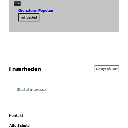
CC0
Grenzturm Popelau
mindested
I nærheden
Udsigt på kort
Sted af interesse
Kontakt
Alte Schule