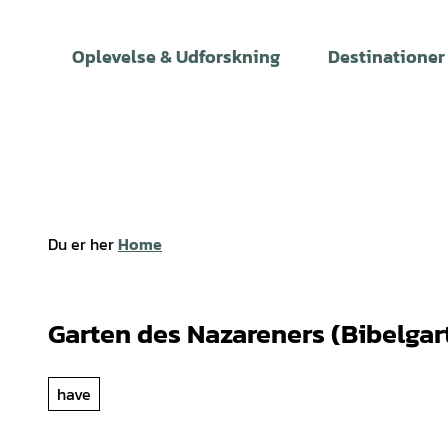
T
i
Oplevelse & Udforskning
Destinationer
l
i
n
d
h
o
l
Du er her
Home
d
Garten des Nazareners (Bibelgar
have