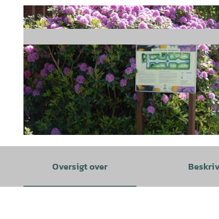
©
CC-BY-SA
Oversigt over
Beskri