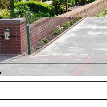
©
CC-BY-SA
fter aftale
e.