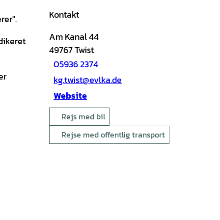
Kontakt
rer".
Am Kanal 44
dikeret
49767
Twist
05936 2374
er
kg.twist@evlka.de
Website
Rejs med bil
Rejse med offentlig transport