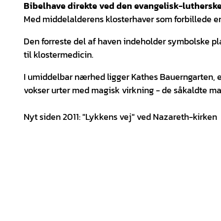
Bibelhave direkte ved den evangelisk-luthersk
Med middelalderens klosterhaver som forbillede er p
Den forreste del af haven indeholder symbolske pl
til klostermedicin.
I umiddelbar nærhed ligger Kathes Bauerngarten, 
vokser urter med magisk virkning - de såkaldte mag
Nyt siden 2011: "Lykkens vej" ved Nazareth-kirken