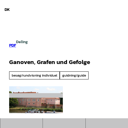
d Niedersachsen
T
i
DK
Søg
Menu
l
i
n
d
h
Deling
o
PDF
l
d
Ganoven, Grafen und Gefolge
besøg/rundvisning individuel
guidning/guide
© Mittelweser-Touristik GmbH |
CC-BY