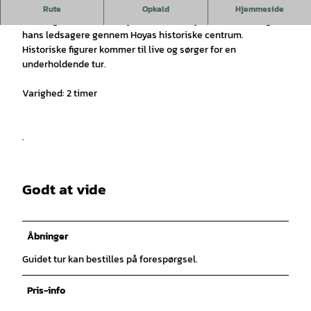
Guidet tur gennem den gamle greveby Hoya ved Weser.
Rute
Opkald
Hjemmeside
Den noget anderledes byrundtur med hyrden Heinrich og
hans ledsagere gennem Hoyas historiske centrum.
Historiske figurer kommer til live og sørger for en
underholdende tur.
Varighed: 2 timer
.
Godt at vide
Åbninger
Guidet tur kan bestilles på forespørgsel.
Pris-info