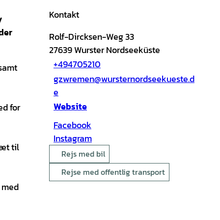
Kontakt
y
der
Rolf-Dircksen-Weg 33
27639
Wurster Nordseeküste
+494705210
 samt
gzwremen@wursternordseekueste.d
e
Website
d for
Facebook
Instagram
æt til
Rejs med bil
Rejse med offentlig transport
e med