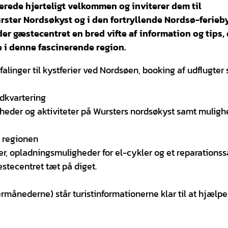
rede hjerteligt velkommen og inviterer dem til
ster Nordsøkyst og i den fortryllende Nordsø-ferieb
r gæstecentret en bred vifte af information og tips, 
e i denne fascinerende region.
linger til kystferier ved Nordsøen, booking af udflugter
indkvartering
eder og aktiviteter på Wursters nordsøkyst samt mulighe
a regionen
ter, opladningsmuligheder for el-cykler og et reparationss
æstecentret tæt på diget.
månederne) står turistinformationerne klar til at hjælp