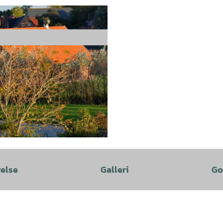
velse
Galleri
Go