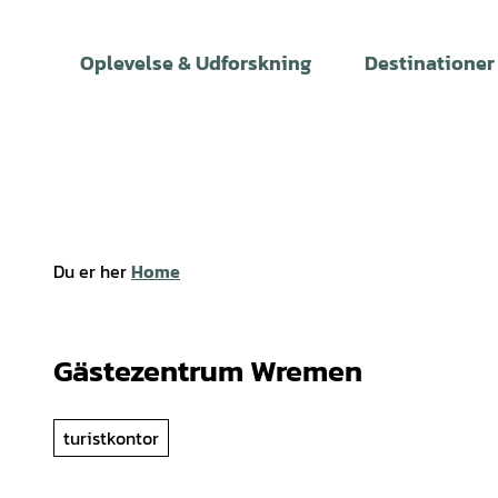
T
i
Oplevelse & Udforskning
Destinationer
l
i
n
d
h
o
l
Du er her
Home
d
Gästezentrum Wremen
turistkontor