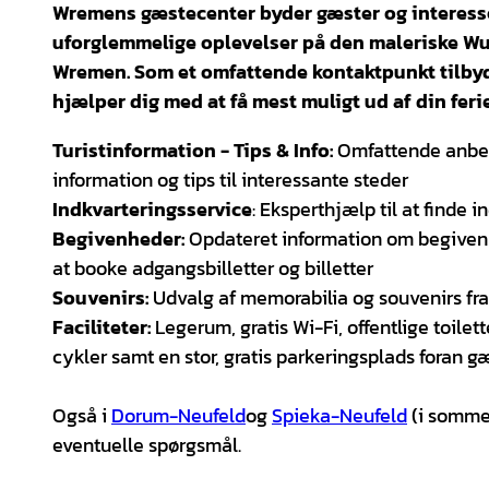
Wremens gæstecenter byder gæster og interesse
uforglemmelige oplevelser på den maleriske Wur
Wremen. Som et omfattende kontaktpunkt tilbyde
hjælper dig med at få mest muligt ud af din feri
Turistinformation - Tips & Info:
Omfattende anbefa
information og tips til interessante steder
Indkvarteringsservice
: Eksperthjælp til at finde 
Begivenheder:
Opdateret information om begivenh
at booke adgangsbilletter og billetter
Souvenirs:
Udvalg af memorabilia og souvenirs fr
Faciliteter:
Legerum, gratis Wi-Fi, offentlige toilet
cykler samt en stor, gratis parkeringsplads foran g
Også i
Dorum-Neufeld
og
Spieka-Neufeld
(i sommer
eventuelle spørgsmål.