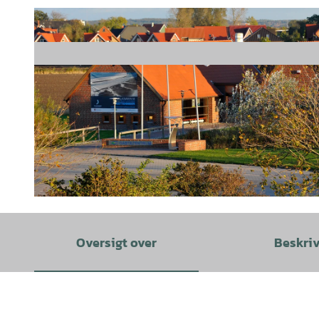
©
CC-BY
Oversigt over
Beskri