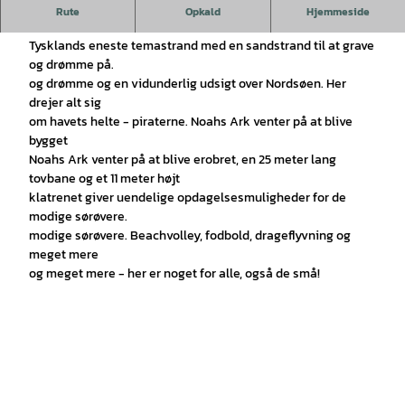
Velkommen til Friesenstrand Tossens - Tysklands eneste
Rute
Opkald
Hjemmeside
temastrand.
Tysklands eneste temastrand med en sandstrand til at grave
og drømme på.
og drømme og en vidunderlig udsigt over Nordsøen. Her
drejer alt sig
om havets helte - piraterne. Noahs Ark venter på at blive
bygget
Noahs Ark venter på at blive erobret, en 25 meter lang
tovbane og et 11 meter højt
klatrenet giver uendelige opdagelsesmuligheder for de
modige sørøvere.
modige sørøvere. Beachvolley, fodbold, drageflyvning og
meget mere
og meget mere - her er noget for alle, også de små!