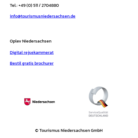
r
o
e
p
e
Tel.: +49 (0) 511 / 2704880
a
k
p
s
info@tourismusniedersachsen.de
m
t
Oplev Niedersachsen
Digital rejsekammerat
Bestil gratis brochurer
© Tourismus Niedersachsen GmbH