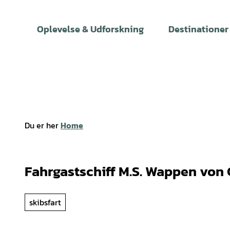
T
i
Oplevelse & Udforskning
Destinationer
l
i
n
d
h
o
l
Du er her
Home
d
Fahrgastschiff M.S. Wappen von 
skibsfart