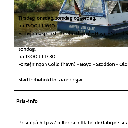
Tirsdag, onsdag, torsdag og lørdag:
fra 13:00 til 16:10
Fortøjningspunkter: Celle (havn) - Boye - Stedden
søndag:
© Stadt Celle |
CC-BY-SA
fra 13:00 til 17:30
Fortøjninger: Celle (havn) - Boye - Stedden - Old
Med forbehold for ændringer
Pris-info
Priser på https://celler-schifffahrt.de/fahrpreise/