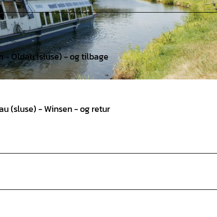
 - Oldau (sluse) - og tilbage
au (sluse) - Winsen - og retur