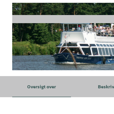
© Stadt Celle |
CC-BY-SA
Oversigt over
Beskri