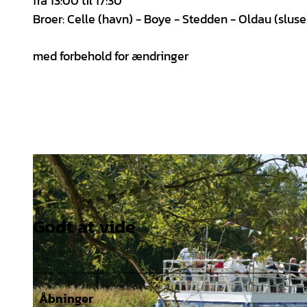
fra 13:00 til 17:30
Broer: Celle (havn) - Boye - Stedden - Oldau (sluse
med forbehold for ændringer
Godt at vide
Åbninger