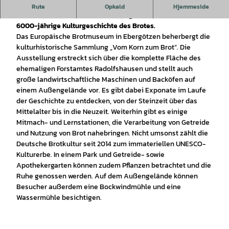
Brot in Kunst, Kultur und Brauchtum: Exponate aus ca. 30
Rute
Opkald
Hjemmeside
verschiedenen Themenkreisen zeigen anschaulich die
6000-jährige Kulturgeschichte des Brotes.
Das Europäische Brotmuseum in Ebergötzen beherbergt die
kulturhistorische Sammlung „Vom Korn zum Brot”. Die
Ausstellung erstreckt sich über die komplette Fläche des
ehemaligen Forstamtes Radolfshausen und stellt auch
große landwirtschaftliche Maschinen und Backöfen auf
einem Außengelände vor. Es gibt dabei Exponate im Laufe
der Geschichte zu entdecken, von der Steinzeit über das
Mittelalter bis in die Neuzeit. Weiterhin gibt es einige
Mitmach- und Lernstationen, die Verarbeitung von Getreide
und Nutzung von Brot nahebringen. Nicht umsonst zählt die
Deutsche Brotkultur seit 2014 zum immateriellen UNESCO-
Kulturerbe. In einem Park und Getreide- sowie
Apothekergarten können zudem Pflanzen betrachtet und die
Ruhe genossen werden. Auf dem Außengelände können
Besucher außerdem eine Bockwindmühle und eine
Wassermühle besichtigen.