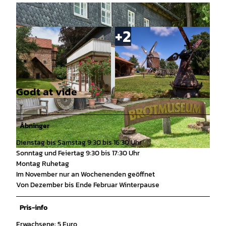
Godt at vide
© Ralf König, EU-LEADER- Projekt Bilder der R
© Ralf König, Göttinger Land |
CC-BY
egion |
CC-BY
Åbninger
Dienstag bis Samstag 9:30 bis 16:30 Uhr
Sonntag und Feiertag 9:30 bis 17:30 Uhr
© Ralf König, Göttinger Land |
CC-BY
Montag Ruhetag
Im November nur an Wochenenden geöffnet
Von Dezember bis Ende Februar Winterpause
Pris-info
Erwachsene: 5 Euro