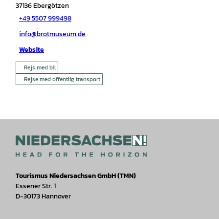
37136
Ebergötzen
+49 5507 999498
info@brotmuseum.de
Website
Rejs med bil
Rejse med offentlig transport
Tourismus Niedersachsen GmbH (TMN)
Essener Str. 1
D-30173 Hannover