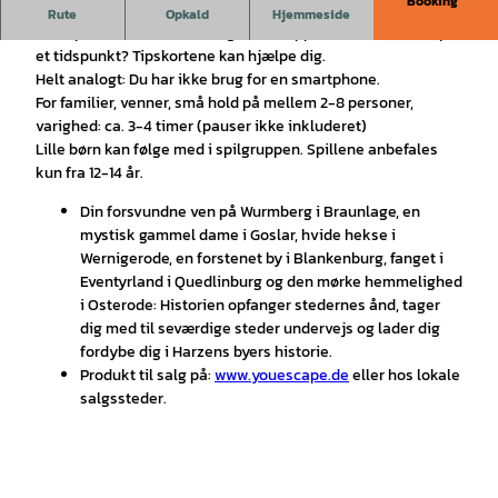
Booking
De første udendørs flugtspil i Harzen
.
Rute
Opkald
Hjemmeside
Kan spilles uden timeslot og uden support. Sidder du fast på
et tidspunkt? Tipskortene kan hjælpe dig.
Helt analogt: Du har ikke brug for en smartphone.
For familier, venner, små hold på mellem 2-8 personer,
varighed: ca. 3-4 timer (pauser ikke inkluderet)
Lille børn kan følge med i spilgruppen. Spillene anbefales
kun fra 12-14 år.
Din forsvundne ven på Wurmberg i Braunlage, en
mystisk gammel dame i Goslar, hvide hekse i
Wernigerode, en forstenet by i Blankenburg, fanget i
Eventyrland i Quedlinburg og den mørke hemmelighed
i Osterode: Historien opfanger stedernes ånd, tager
dig med til seværdige steder undervejs og lader dig
fordybe dig i Harzens byers historie.
Produkt til salg på:
www.youescape
.de
eller hos lokale
salgssteder.