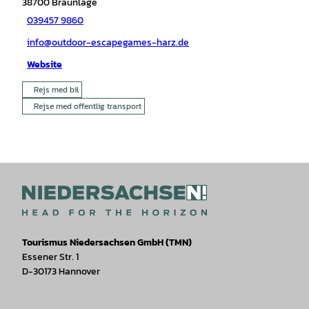
38700
Braunlage
039457 9860
info@outdoor-escapegames-harz.de
Website
Rejs med bil
Rejse med offentlig transport
Tourismus Niedersachsen GmbH (TMN)
Essener Str. 1
D-30173 Hannover