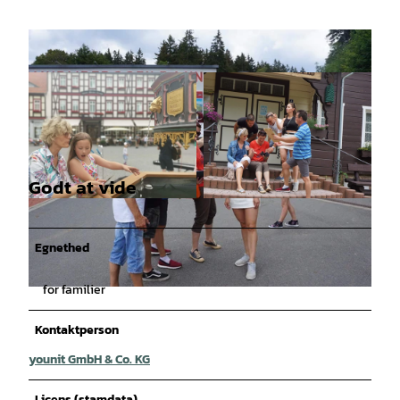
Godt at vide
© younit GmbH & Co KG - Nadine Herholt |
© younit GmbH & Co KG - Nadine Herholt |
CC0
CC0
Egnethed
for familier
© younit GmbH & Co KG - Nadine Herholt |
CC0
Kontaktperson
younit GmbH & Co. KG
Licens (stamdata)