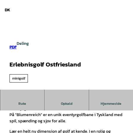
d Niedersachsen
T
i
DK
Søg
Menu
l
i
n
d
h
Deling
o
PDF
l
d
Erlebnisgolf Ostfriesland
minigolf
Unikt - spil dig gennem hele Østfrisland på vores
Rute
Opkald
Hjemmeside
eventyrgolfbane!
På "Blumenreich" er en unik eventyrgolfbane i Tyskland med
spil, spænding og sjov for alle.
Lær en helt ny dimension af golf at kende. I en rolig og