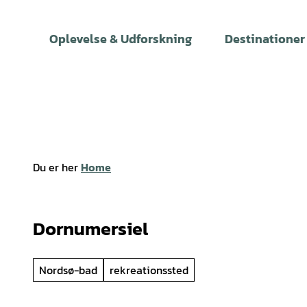
T
i
Oplevelse & Udforskning
Destinationer
l
i
n
d
h
o
l
Du er her
Home
d
Dornumersiel
Nordsø-bad
rekreationssted