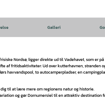
velse
Galleri
Go
siske Nordsø, ligger direkte ud til Vadehavet, som er på
te af fritidsaktiviteter: Ud over kutterhavnen, stranden o
ørs havvandspool, to autocamperpladser, en campingpl
ig til at lære mere om regionens natur og historie.
riation og gør Dornumersiel til en attraktiv destination f