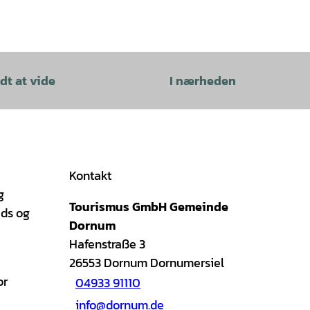
dt at vide
I nærheden
Kontakt
g
Tourismus GmbH Gemeinde
ads og
Dornum
Hafenstraße 3
26553
Dornum Dornumersiel
or
04933 91110
info@dornum.de