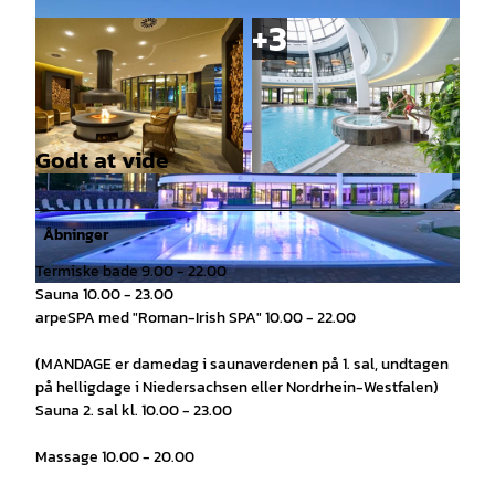
Godt at vide
© dwjp (de Witt Janßen Partner) |
CC-BY-SA
© dwjp (de Witt Janßen Partner) |
CC-BY-SA
Åbninger
Termiske bade 9.00 - 22.00
Sauna 10.00 - 23.00
© dwjp (de Witt Janßen Partner) |
CC-BY-SA
arpeSPA med "Roman-Irish SPA" 10.00 - 22.00
(MANDAGE er damedag i saunaverdenen på 1. sal, undtagen
på helligdage i Niedersachsen eller Nordrhein-Westfalen)
Sauna 2. sal kl. 10.00 - 23.00
Massage 10.00 - 20.00