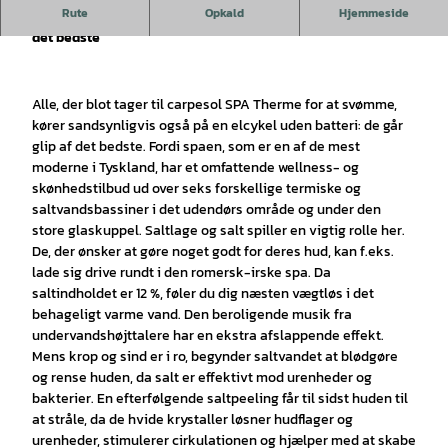
Rute
Opkald
Hjemmeside
Carpesol SPA Therme: De, der kun svømmer her, går glip af
det bedste
Alle, der blot tager til carpesol SPA Therme for at svømme,
kører sandsynligvis også på en elcykel uden batteri: de går
glip af det bedste. Fordi spaen, som er en af de mest
moderne i Tyskland, har et omfattende wellness- og
skønhedstilbud ud over seks forskellige termiske og
saltvandsbassiner i det udendørs område og under den
store glaskuppel. Saltlage og salt spiller en vigtig rolle her.
De, der ønsker at gøre noget godt for deres hud, kan f.eks.
lade sig drive rundt i den romersk-irske spa. Da
saltindholdet er 12 %, føler du dig næsten vægtløs i det
behageligt varme vand. Den beroligende musik fra
undervandshøjttalere har en ekstra afslappende effekt.
Mens krop og sind er i ro, begynder saltvandet at blødgøre
og rense huden, da salt er effektivt mod urenheder og
bakterier. En efterfølgende saltpeeling får til sidst huden til
at stråle, da de hvide krystaller løsner hudflager og
urenheder, stimulerer cirkulationen og hjælper med at skabe