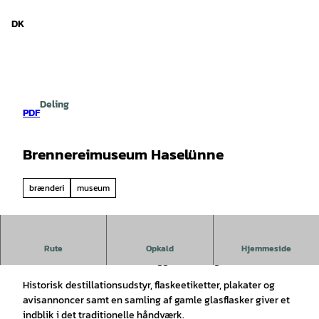
d Niedersachsen
T
i
DK
Søg
Menu
l
i
n
d
h
Deling
o
PDF
l
d
Brennereimuseum Haselünne
brænderi
museum
Indsigt i det traditionelle destillationshåndværk
.
Rute
Opkald
Hjemmeside
Berentzen-destillerimuseet ligger i et tidligere malteri.
Historisk destillationsudstyr, flaskeetiketter, plakater og
avisannoncer samt en samling af gamle glasflasker giver et
indblik i det traditionelle håndværk.