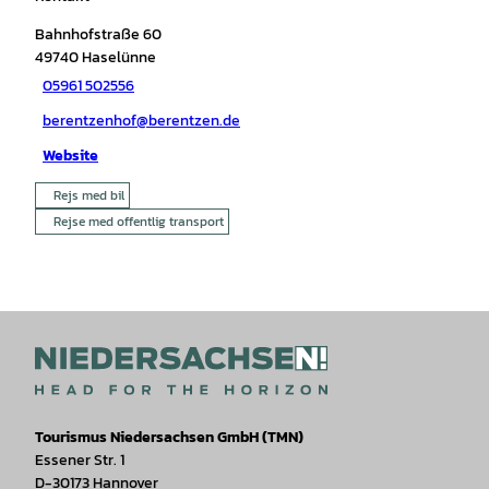
Bahnhofstraße 60
49740
Haselünne
05961 502556
berentzenhof@berentzen.de
Website
Rejs med bil
Rejse med offentlig transport
Tourismus Niedersachsen GmbH (TMN)
Essener Str. 1
D-30173 Hannover