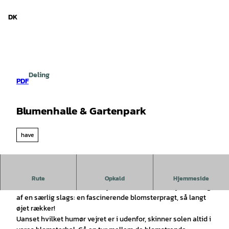
d Niedersachsen
T
i
DK
Søg
Menu
l
i
n
d
h
Deling
o
PDF
l
d
Blumenhalle & Gartenpark
have
Velkommen til Blumenhalle & Gartenpark Wiesmoor!
Rute
Opkald
Hjemmeside
Hvert år inviterer blomsterbyen Wiesmoor til en ny udstilling
af en særlig slags: en fascinerende blomsterpragt, så langt
øjet rækker!
Uanset hvilket humør vejret er i udenfor, skinner solen altid i