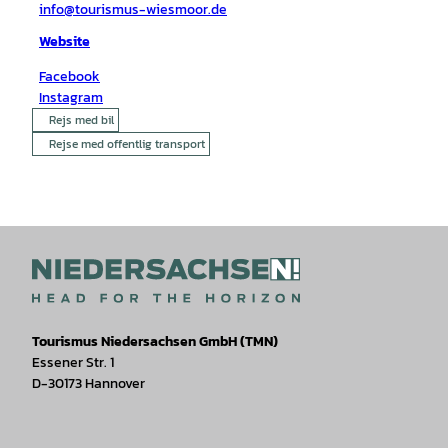
info@tourismus-wiesmoor.de
Website
Facebook
Instagram
Rejs med bil
Rejse med offentlig transport
Tourismus Niedersachsen GmbH (TMN)
Essener Str. 1
D-30173 Hannover