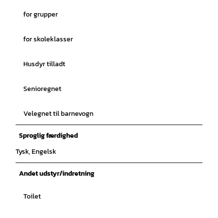
for grupper
for skoleklasser
Husdyr tilladt
Senioregnet
Velegnet til barnevogn
Sproglig færdighed
Tysk, Engelsk
Andet udstyr/indretning
Toilet