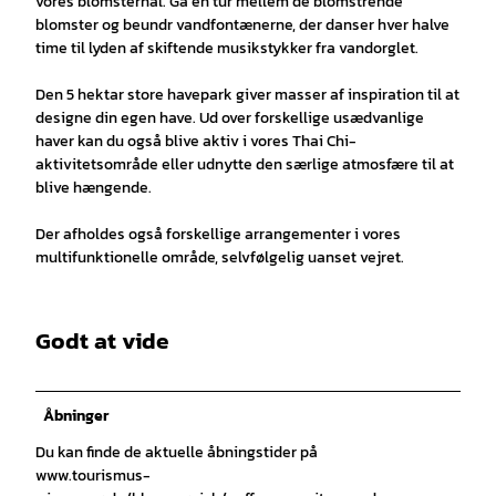
vores blomsterhal. Gå en tur mellem de blomstrende
blomster og beundr vandfontænerne, der danser hver halve
time til lyden af skiftende musikstykker fra vandorglet.
Den 5 hektar store havepark giver masser af inspiration til at
designe din egen have. Ud over forskellige usædvanlige
haver kan du også blive aktiv i vores Thai Chi-
aktivitetsområde eller udnytte den særlige atmosfære til at
blive hængende.
Der afholdes også forskellige arrangementer i vores
multifunktionelle område, selvfølgelig uanset vejret.
Godt at vide
Åbninger
Du kan finde de aktuelle åbningstider på
www.tourismus-