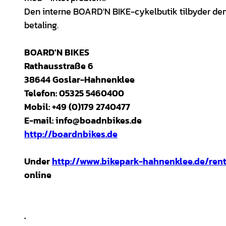
Den interne BOARD'N BIKE-cykelbutik tilbyder den 
betaling.
BOARD'N BIKES
Rathausstraße 6
38644 Goslar-Hahnenklee
Telefon: 05325 5460400
Mobil: +49 (0)179 2740477
E-mail: info@boadnbikes.de
http://boardnbikes.de
Under
http://www.bikepark-hahnenklee.de/ren
online
.