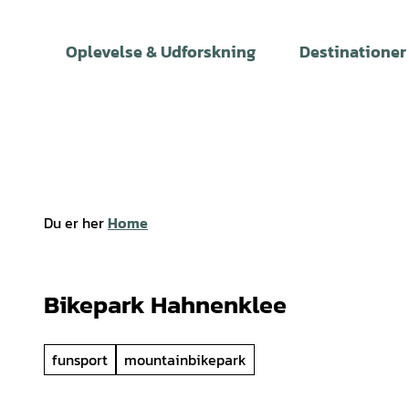
T
i
Oplevelse & Udforskning
Destinationer
l
i
n
d
h
o
l
Du er her
Home
d
Bikepark Hahnenklee
funsport
mountainbikepark