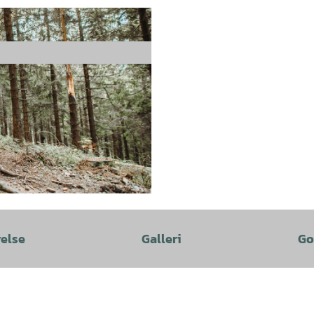
velse
Galleri
Go