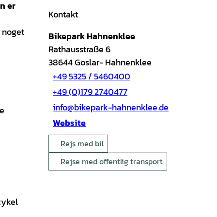
n er
Kontakt
r noget
Bikepark Hahnenklee
Rathausstraße 6
38644
Goslar- Hahnenklee
+49 5325 / 5460400
+49 (0)179 2740477
info@bikepark-hahnenklee.de
ke
Website
Rejs med bil
Rejse med offentlig transport
cykel