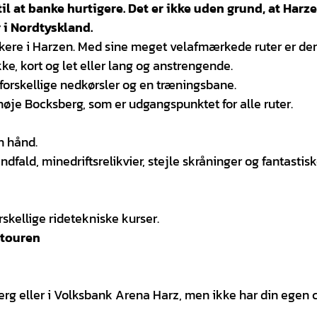
l at banke hurtigere. Det er ikke uden grund, at Harze
i Nordtyskland.
ikere i Harzen. Med sine meget velafmærkede ruter er de
kke, kort og let eller lang og anstrengende.
forskellige nedkørsler og en træningsbane.
øje Bocksberg, som er udgangspunktet for alle ruter.
n hånd.
dfald, minedriftsrelikvier, stejle skråninger og fantastis
rskellige ridetekniske kurser.
-touren
sberg eller i Volksbank Arena Harz, men ikke har din egen 