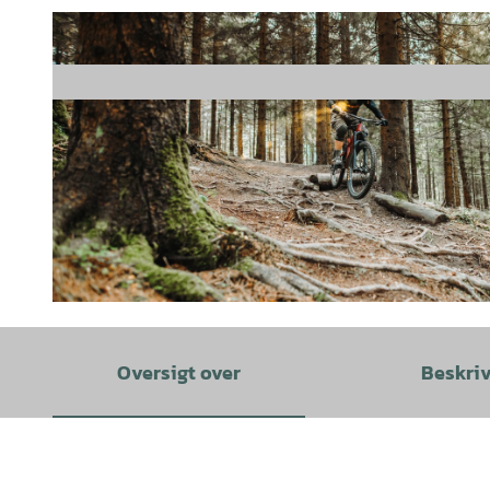
© www.diedrehen.de | Svenja Spitzer & Benjamin Klingebiel |
CC-BY-SA
Oversigt over
Beskri