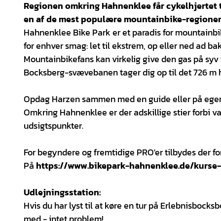
Regionen omkring Hahnenklee får cykelhjertet ti
en af de mest populære mountainbike-regioner 
Hahnenklee Bike Park er et paradis for mountainb
for enhver smag: let til ekstrem, op eller ned ad ba
Mountainbikefans kan virkelig give den gas på syv 
Bocksberg-svævebanen tager dig op til det 726 m h
Opdag Harzen sammen med en guide eller på ege
Omkring Hahnenklee er der adskillige stier forbi van
udsigtspunkter.
For begyndere og fremtidige PRO'er tilbydes der fo
På
https://www.bikepark-hahnenklee.de/kurse
Udlejningsstation:
Hvis du har lyst til at køre en tur på Erlebnisbock
med - intet problem!