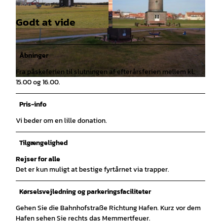
Godt at vide
© Kurverwaltung Juist |
CC-BY
© Kurverwaltung Juist |
CC-BY
Åbninger
Fra påskeferien til slutningen af efterårsferien mellem kl.
15.00 og 16.00.
© Greg Snell |
CC-BY
Pris-info
Vi beder om en lille donation.
Tilgængelighed
Rejser for alle
Det er kun muligt at bestige fyrtårnet via trapper.
Kørselsvejledning og parkeringsfaciliteter
Gehen Sie die Bahnhofstraße Richtung Hafen. Kurz vor dem
Hafen sehen Sie rechts das Memmertfeuer.