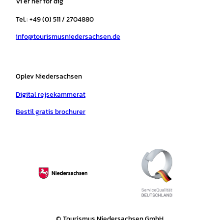
Vi er her for dig
g
o
k
b
a
r
r
o
e
p
e
Tel.: +49 (0) 511 / 2704880
a
k
p
s
info@tourismusniedersachsen.de
m
t
Oplev Niedersachsen
Digital rejsekammerat
Bestil gratis brochurer
© Tourismus Niedersachsen GmbH