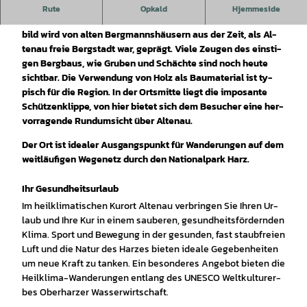
Im Ober­harz, am Fu­ße des Bruch­bergs, liegt der heil­kli­ma­ti­
Rute
Opkald
Hjemmeside
sche Kur­ort Al­ten­au im Süd­os­ten Nieder­sachsens. Das Orts­
bild wird von al­ten Berg­manns­häu­sern aus der Zeit, als Al­
ten­au freie Berg­stadt war, ge­prägt. Vie­le Zeu­gen des eins­ti­
gen Berg­baus, wie Gru­ben und Schäch­te sind noch heu­te
sicht­bar. Die Ver­wen­dung von Holz als Bau­ma­te­ri­al ist ty­
pisch für die Re­gi­on. In der Orts­mit­te liegt die im­po­san­te
Schüt­zen­k­lip­pe, von hier bie­tet sich dem Be­su­cher ei­ne her­
vor­ra­gen­de Rund­um­sicht über Al­ten­au.
Der Ort ist idea­ler Aus­gangs­punkt für Wan­de­run­gen auf dem
weit­läu­fi­gen We­ge­netz durch den Na­tio­nal­park Harz.
Ihr Gesundheitsurlaub
Im heil­kli­ma­ti­schen Kur­ort Al­ten­au ver­brin­gen Sie Ih­ren Ur­
laub und Ih­re Kur in ei­nem sau­be­ren, ge­sund­heits­för­dern­den
Kli­ma. Sport und Be­we­gung in der ge­sun­den, fast staub­frei­en
Luft und die Na­tur des Har­zes bie­ten idea­le Ge­ge­ben­hei­ten
um neue Kraft zu tan­ken. Ein be­son­de­res An­ge­bot bie­ten die
Heil­kli­ma-Wan­de­run­gen ent­lang des UNESCO Welt­kul­tur­er­
bes Ober­har­zer Was­ser­wirt­schaft.