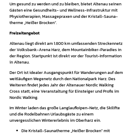
Um ge­sund zu wer­den und zu blei­ben, bie­tet Al­ten­au sei­nen
Gäs­ten ei­ne Ge­sund­heits- und Well­ness-In­fra­struk­tur mit
Phy­sio­the­ra­pi­en, Mas­sa­ge­pra­xen und der Kris­tall-Sau­na­
ther­me „Hei­ßer Bro­cken“.
Freizeitangebot
Altenau liegt direkt am 1.800 km umfassenden Streckennetz
der Volksbank-Arena Harz, dem Mountainbiker-Paradies in
der Region. Startpunkt ist direkt vor der Tourist-Information
in Altenau.
Der Ort ist idealer Ausgangspunkt für Wanderungen auf dem
weitläufigen Wegenetz durch den Nationalpark Harz. Des
Weiteren findet jedes Jahr der Altenauer Nordic Walking
Cross statt, eine Veranstaltung für Einsteiger und Profis im
Nordic Walking.
Im Winter laden das große Langlaufloipen-Netz, die Skilifte
und die Rodelbahnen Urlaubsgäste zu einem
unvergesslichen Wintererlebnis im Oberharz ein.
Die Kristall-Saunatherme „Heißer Brocken" mit