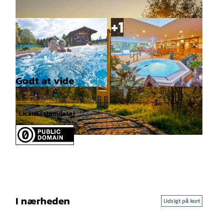
Godt at vide
© Rainer Klostermeier - Kristall Therme Altenau
© Christian Wyrwa |
CC0
|
CC0
Licens (stamdata)
© GLC AG Vanessa Lader, GLC AG Vanessa Lader |
CC-BY-SA
I nærheden
Udsigt på kort