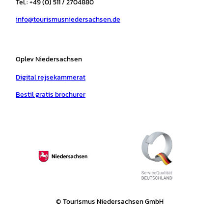
Tel.: +49 (0) 511 / 2704880
a
k
p
s
info@tourismusniedersachsen.de
m
t
Oplev Niedersachsen
Digital rejsekammerat
Bestil gratis brochurer
© Tourismus Niedersachsen GmbH