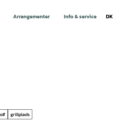
Arrangementer
Info & service
DK
Søg
olf
grillplads