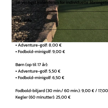
Se venligst kalenderen for individuelle åbningsti
Pris-info
Voksne:
• Adventure-golf: 8,00 €
© Activity Park Hagenburg |
CC-BY
• Fodbold-minigolf: 9,00 €
Børn (op til 17 år):
• Adventure-golf: 5,50 €
• Fodbold-minigolf: 6,50 €
Fodbold-biljard (30 min./ 60 min.): 9,00 € / 17,00
Kegler (60 minutter): 25,00 €