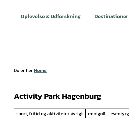
T
i
Oplevelse & Udforskning
Destinationer
l
i
n
d
h
o
l
Du er her
Home
d
Activity Park Hagenburg
sport, fritid og aktiviteter øvrigt
minigolf
eventyrg