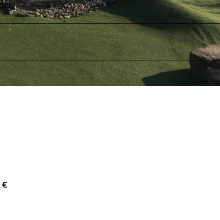
der.
 €