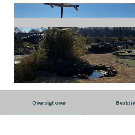
© Steinhuder Meer Tourismus GmbH |
CC-BY
Oversigt over
Beskri