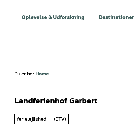
T
i
Oplevelse & Udforskning
Destinationer
l
i
n
d
h
o
l
Du er her
Home
d
Landferienhof Garbert
ferielejlighed
(DTV)