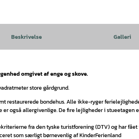
Beskrivelse
Galleri
iggenhed omgivet af enge og skove.
adratmeter store gårdgrund.
omt restaurerede bondehus. Alle ikke-ryger ferielejlighede
e er også allergivenlige. De fire lejligheder i stueetagen e
ekriterierne fra den tyske turistforening (DTV) og har fået 
ficeret som særligt børnevenlig af KinderFerienland