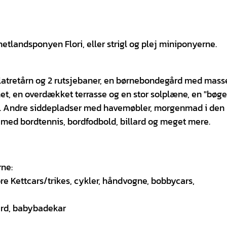
etlandsponyen Flori, eller strigl og plej miniponyerne.
tretårn og 2 rutsjebaner, en børnebondegård med masse
et, en overdækket terrasse og en stor solplæne, en "bøg
r. Andre siddepladser med havemøbler, morgenmad i den
s med bordtennis, bordfodbold, billard og meget mere.
rne:
re Kettcars/trikes, cykler, håndvogne, bobbycars,
gård, babybadekar