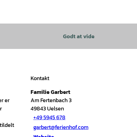
Godt at vide
Kontakt
Familie Garbert
r er
Am Fertenbach 3
r
49843
Uelsen
+49 5945 678
tildelt
garbert@ferienhof.com
Website