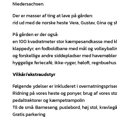
Niedersachsen.
Der er masser af ting at lave på gården:
rid ud med de norske heste Vera, Gustav, Gina og sh
På gården er der også:
en 100 kvadratmeter stor kæmpesandkasse med kla
klappedyr, en fodboldbane med mål og volleyballn
og forskellige andre siddepladser med havemøble
hyggelige feriecafé, ikke-ryger, høloft, regnbuehu
Vilkår/ekstraudstyr
Følgende ydelser er inkluderet i overnatningsprise
Ridning på vores heste og ponyer, brug af vores sto
pedaltraktorer og kæmpetrampolin
Til de små: Barneseng, puslebord, høj stol, kravle
Gratis parkering